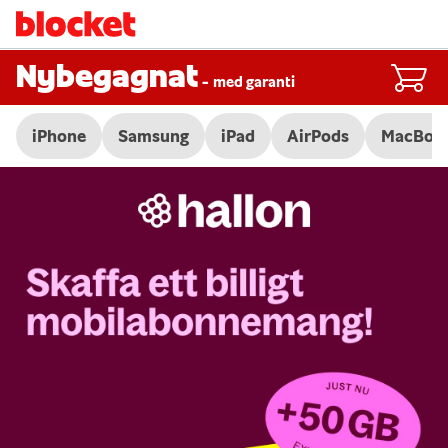
Nybegagnat
-
med garanti
iPhone
Samsung
iPad
AirPods
MacBoo
Slide 1 of 3