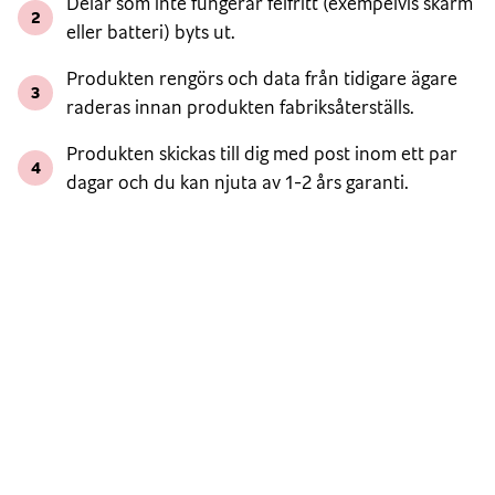
Delar som inte fungerar felfritt (exempelvis skärm
2
eller batteri) byts ut.
Produkten rengörs och data från tidigare ägare
3
raderas innan produkten fabriksåterställs.
Produkten skickas till dig med post inom ett par
4
dagar och du kan njuta av 1-2 års garanti.