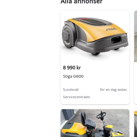
Alla annonser
8 990 kr
Stiga G600
Sundsvall
för en dag sedan
Servicecentralen