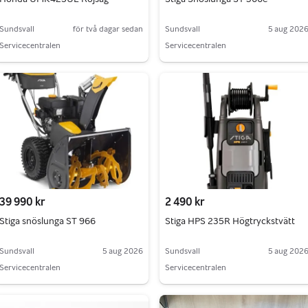
Sundsvall
för två dagar sedan
Sundsvall
5 aug 202
Servicecentralen
Servicecentralen
39 990 kr
2 490 kr
Stiga snöslunga ST 966
Stiga HPS 235R Högtryckstvätt
Sundsvall
5 aug 2026
Sundsvall
5 aug 202
Servicecentralen
Servicecentralen