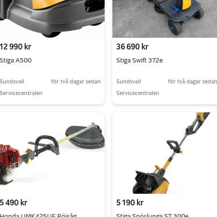
12 990 kr
36 690 kr
Stiga A500
Stiga Swift 372e
Sundsvall
för två dagar sedan
Sundsvall
för två dagar seda
Servicecentralen
Servicecentralen
5 490 kr
5 190 kr
Honda UMK425UE Röjsåg
Stiga Snöslunga ST 300e