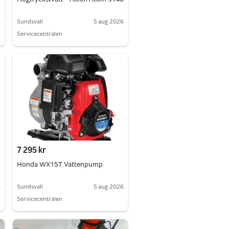
6
Sundsvall
5 aug 2026
Servicecentralen
7 295 kr
Honda WX15T Vattenpump
6
Sundsvall
5 aug 2026
Servicecentralen