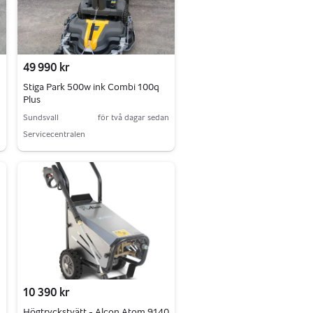
49 990 kr
Stiga Park 500w ink Combi 100q
Plus
n
Sundsvall
för två dagar sedan
Servicecentralen
10 390 kr
Högtryckstvätt - Alcon Atom 9140