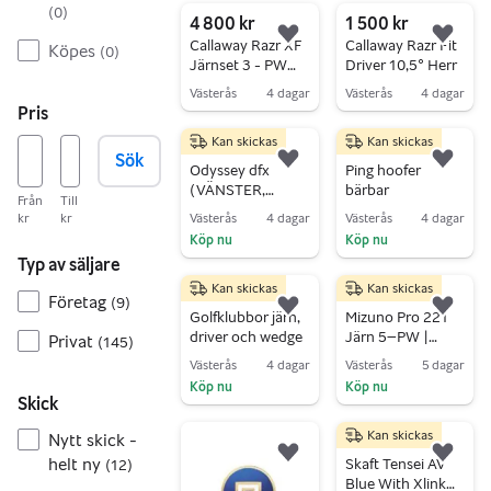
(
0
)
4 800 kr
1 500 kr
Lägg till i favoriter.
Lägg 
Callaway Razr XF
Callaway Razr Fit
Köpes
(
0
)
Järnset 3 - PW
Driver 10,5° Herr
Herr
Västerås
4 dagar
Västerås
4 dagar
Pris
Gå till annonsen
Gå till annonsen
Kan skickas
Kan skickas
1 250 kr
2 000 kr
Sök
Lägg till i favoriter.
Lägg 
Odyssey dfx
Ping hoofer
(VÄNSTER,
bärbar
Från
Till
oanvänd!)
Västerås
4 dagar
Västerås
4 dagar
kr
kr
Köp nu
Köp nu
Typ av säljare
Gå till annonsen
Gå till annonsen
Kan skickas
Kan skickas
450 kr
19 995 kr
Företag
(
9
)
Lägg till i favoriter.
Lägg 
Golfklubbor järn,
Mizuno Pro 221
driver och wedge
Järn 5–PW |
Privat
(
145
)
Driver | FW |
Västerås
4 dagar
Västerås
5 dagar
Hybrid | Scotty
Köp nu
Köp nu
Cameron | OGIO
Skick
Gå till annonsen
Gå till annonsen
Bag
Kan skickas
Nytt skick -
600 kr
Lägg till i favoriter.
Lägg 
helt ny
Skaft Tensei AV
(
12
)
Blue With Xlink