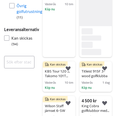
Västerås
10 tim
Övrig
Köp nu
golfutrustning
Gå till annonsen
(
11
)
Leveransalternativ
Kan skickas
(
94
)
Kan skickas
Kan skickas
5 750 kr
800 kr
Inga resultat
Lägg till i favoriter.
Lägg 
KBS Tour 120 S,
Titleist 915F 3-
Takomo 101T
wood golfklubba
järnset,
Västerås
10 tim
Västerås
1 dag
golfklubbor 4–P
Köp nu
Köp nu
Gå till annonsen
Gå till annonsen
Kan skickas
2 200 kr
4 500 kr
Lägg till i favoriter.
Lägg 
Wilson Staff
King Cobra
järnset 6-SW
golfklubbor med
Green Field