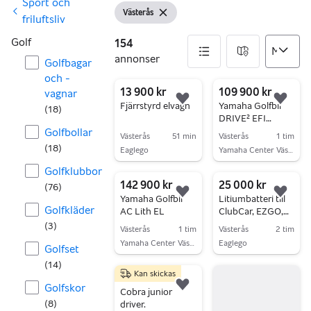
Sport och
Västerås
Visa filter
Ta bort filter
friluftsliv
Golf
154
annonser
Golfbagar
och -
154 annonser
13 900 kr
109 900 kr
vagnar
Lägg till i favoriter.
Lägg 
Fjärrstyrd elvagn
Yamaha Golfbil
(
18
)
DRIVE² EFI
Bensin
Golfbollar
Västerås
51 min
Västerås
1 tim
(
18
)
Eaglego
Yamaha Center Västerås
Gå till annonsen
Gå till annonsen
Golfklubbor
142 900 kr
25 000 kr
(
76
)
Lägg till i favoriter.
Lägg 
Yamaha Golfbil
Litiumbatteri till
Golfkläder
AC Lith EL
ClubCar, EZGO,
Melex, Yamaha
(
3
)
Västerås
1 tim
Västerås
2 tim
m.fl
Yamaha Center Västerås
Eaglego
Golfset
Gå till annonsen
Gå till annonsen
(
14
)
Kan skickas
400 kr
Golfskor
Lägg till i favoriter.
Cobra junior
(
8
)
driver.