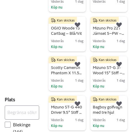
Västerås
1 dag
Västerås
1 dag
golfbag
Köp nu
Gå till annonsen
Gå till annonsen
Kan skickas
Kan skickas
1 000 kr
5 500 kr
Lägg till i favoriter.
Lägg 
OGIO Woode 15
Mizuno Pro 221
Cartbag – Blå/Vit
Järnset 5–PW –
Dynamic Gold
Västerås
1 dag
Västerås
1 dag
105 S300 Stiff
Köp nu
Köp nu
Gå till annonsen
Gå till annonsen
Kan skickas
Kan skickas
3 000 kr
2 000 kr
Lägg till i favoriter.
Lägg 
Scotty Cameron
Mizuno ST-G 3-
Phantom X 11.5
Wood 15° Stiff –
putter
Kai’Li Blue 60S
Västerås
1 dag
Västerås
1 dag
Köp nu
Köp nu
Gå till annonsen
Gå till annonsen
Plats
Kan skickas
Kan skickas
3 000 kr
750 kr
Lägg till i favoriter.
Lägg 
Mizuno ST-G 440
Bagboy golfvagn
Driver 9.5° Stiff –
med tre hjul
Kai’Li Blue 60S
Västerås
1 dag
Västerås
1 dag
Blekinge
Köp nu
Köp nu
(
144
)