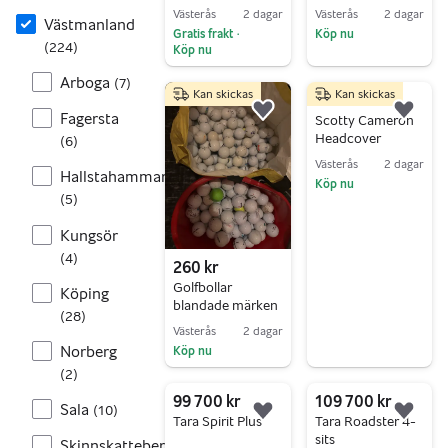
custom putter
Västerås
2 dagar
Västerås
2 dagar
Västmanland
Gratis frakt
Köp nu
•
(
224
)
Köp nu
Gå till annonsen
Gå till annonsen
Arboga
(
7
)
Kan skickas
Kan skickas
500 kr
Fagersta
Lägg till i favoriter.
Lägg 
Scotty Cameron
Headcover
(
6
)
Västerås
2 dagar
Hallstahammar
Köp nu
(
5
)
Gå till annonsen
Kungsör
(
4
)
260 kr
Golfbollar
Köping
blandade märken
(
28
)
Västerås
2 dagar
Norberg
Köp nu
(
2
)
Gå till annonsen
99 700 kr
109 700 kr
Sala
(
10
)
Lägg till i favoriter.
Lägg 
Tara Spirit Plus
Tara Roadster 4-
sits
Skinnskatteberg