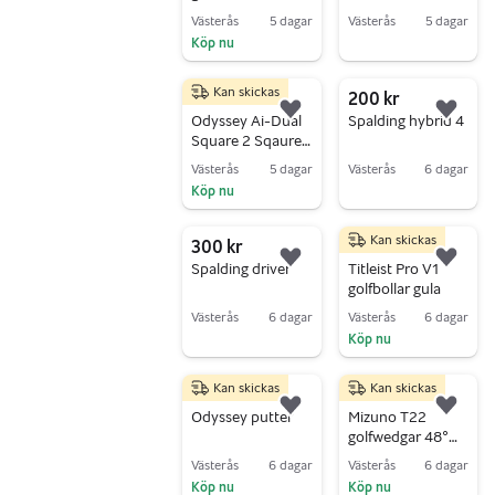
Västerås
5 dagar
Västerås
5 dagar
Köp nu
Gå till annonsen
Gå till annonsen
Kan skickas
2 790 kr
200 kr
Lägg till i favoriter.
Lägg 
Odyssey Ai-Dual
Spalding hybrid 4
Square 2 Sqaure
Golf Putter
Västerås
5 dagar
Västerås
6 dagar
Köp nu
Gå till annonsen
Gå till annonsen
Kan skickas
300 kr
2 250 kr
Lägg till i favoriter.
Lägg 
Spalding driver
Titleist Pro V1
golfbollar gula
Västerås
6 dagar
Västerås
6 dagar
Köp nu
Gå till annonsen
Gå till annonsen
Kan skickas
Kan skickas
500 kr
2 400 kr
Lägg till i favoriter.
Lägg 
Odyssey putter
Mizuno T22
golfwedgar 48°
54° 60°
Västerås
6 dagar
Västerås
6 dagar
Köp nu
Köp nu