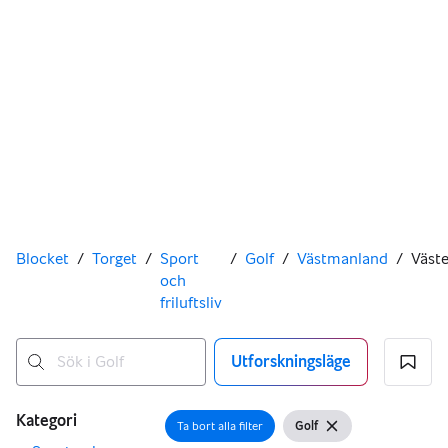
Du är här
Blocket
/
Torget
/
Sport
/
Golf
/
Västmanland
/
Väste
och
friluftsliv
Utforskningsläge
Inga resultat
Filter
Kategori
Ta bort alla filter
Golf
Öppna filter
Visa filter
Ta bort filter