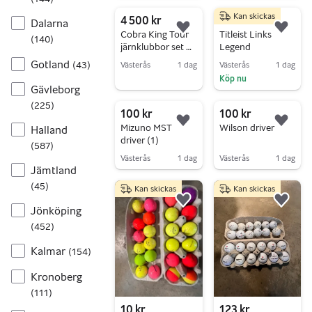
Gå till annonsen
Gå till annonsen
Kan skickas
4 500 kr
2 500 kr
Dalarna
Lägg till i favoriter.
Lägg 
Cobra King Tour
Titleist Links
(
140
)
järnklubbor set 4-
Legend
p
Gotland
(
43
)
Västerås
1 dag
Västerås
1 dag
Köp nu
Gå till annonsen
Gävleborg
Gå till annonsen
(
225
)
100 kr
100 kr
Lägg till i favoriter.
Lägg 
Mizuno MST
Wilson driver
Halland
driver (1)
(
587
)
Västerås
1 dag
Västerås
1 dag
Jämtland
Gå till annonsen
Gå till annonsen
(
45
)
Kan skickas
Kan skickas
Lägg till i favoriter.
Lägg 
Jönköping
(
452
)
Kalmar
(
154
)
Kronoberg
(
111
)
10 kr
123 kr