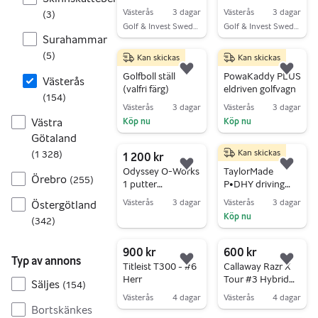
Västerås
3 dagar
Västerås
3 dagar
(
3
)
Golf & Invest Sweden AB
Golf & Invest Sweden AB
Surahammar
Gå till annonsen
Gå till annonsen
(
5
)
Kan skickas
Kan skickas
75 kr
3 900 kr
Lägg till i favoriter.
Lägg 
Golfboll ställ
PowaKaddy PLUS
Västerås
(valfri färg)
eldriven golfvagn
(
154
)
Västerås
3 dagar
Västerås
3 dagar
Västra
Köp nu
Köp nu
Götaland
Gå till annonsen
Gå till annonsen
Kan skickas
(
1 328
)
1 200 kr
2 000 kr
Lägg till i favoriter.
Lägg 
Odyssey O-Works
TaylorMade
Örebro
(
255
)
1 putter
P•DHY driving
SuperStroke
iron 3 20 gr. med
Västerås
3 dagar
Västerås
3 dagar
Östergötland
grepp
Recoil-skaft
Köp nu
Gå till annonsen
(
342
)
Gå till annonsen
900 kr
600 kr
Typ av annons
Lägg till i favoriter.
Lägg 
Titleist T300 - #6
Callaway Razr X
Herr
Tour #3 Hybrid
Säljes
(
154
)
21° Herr
Västerås
4 dagar
Västerås
4 dagar
Bortskänkes
Gå till annonsen
Gå till annonsen