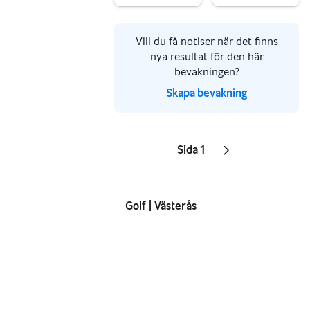
Gå till annonsen
Gå till annonsen
Vill du få notiser när det finns
nya resultat för den här
bevakningen?
Skapa bevakning
Sida 1
Sidor
Nästa sida
ikon
,
Golf | Västerås