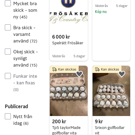
Mycket bra
Tech 75g Regular
Västerås
5 dagar
skick - som
Köp nu
ny
(
45
)
Gå till annonsen
Bra skick -
varsamt
6 000 kr
använd
(
72
)
Spelrätt Frösåker
Okej skick -
Västerås
5 dagar
synligt
Gå till annonsen
använd
(
15
)
Kan skickas
Kan skickas
Funkar inte
Lägg till i favoriter.
Lägg 
- kan fixas
(
0
)
Publicerad
Nytt från
200 kr
9 kr
idag
(
6
)
Tp5 taylorMade
Srixon golfbollar
golfbollar vita
vit