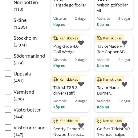
Norrbotten
Färgade golfbollar
Wilson golfbollar
(
110
)
vit
Västerås
2 dagar
Västerås
2 dagar
Skåne
Köp nu
Köp nu
(
1 299
)
Gå till annonsen
Gå till annonsen
Stockholm
Kan skickas
Kan skickas
790 kr
690 kr
(
2 974
)
Lägg till i favoriter.
Lägg 
Ping Glide 4.0
TaylorMade Hi-
Golf Wedge
Toe Copper SB
Södermanland
58°/14°
Golf Wedgar –
Västerås
2 dagar
Västerås
2 dagar
(
214
)
50° & 56°
Köp nu
Köp nu
Gå till annonsen
Gå till annonsen
Uppsala
Kan skickas
Kan skickas
(
481
)
3 399 kr
2 400 kr
Lägg till i favoriter.
Lägg 
Titleist TSR 3
TaylorMade
Värmland
driver (stiff)
Burner
järnklubbor 5–P
(
288
)
Västerås
2 dagar
Västerås
2 dagar
Köp nu
Köp nu
Västerbotten
Gå till annonsen
Gå till annonsen
(
144
)
Kan skickas
Kan skickas
3 000 kr
3 500 kr
Västernorrland
Lägg till i favoriter.
Lägg 
Scotty Cameron
Golfset Titleist AP
Newport select
1 vänster säljes
(
147
)