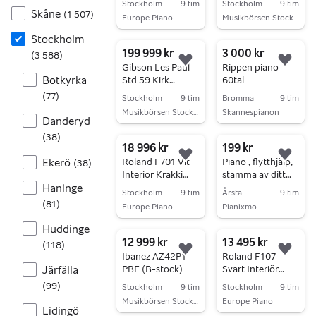
Stockholm
9 tim
Stockholm
9 tim
Pianopaket
(Begagnad)
Skåne
(
1 507
)
Europe Piano
Musikbörsen Stockholm
Gå till annonsen
Gå till annonsen
Stockholm
199 999 kr
3 000 kr
(
3 588
)
Lägg till i favoriter.
Lägg 
Gibson Les Paul
Rippen piano
Botkyrka
Std 59 Kirk
60tal
Hammett
(
77
)
Stockholm
9 tim
Bromma
9 tim
"Greeny" Murphy
Musikbörsen Stockholm
Skannespianon
Lab
Danderyd
Gå till annonsen
Gå till annonsen
(
38
)
18 996 kr
199 kr
Lägg till i favoriter.
Lägg 
Ekerö
Roland F701 Vit
Piano , flytthjälp,
(
38
)
Interiör Krakki
stämma av ditt
Haninge
Pianopaket
pianot
Stockholm
9 tim
Årsta
9 tim
(
81
)
Europe Piano
Pianixmo
Gå till annonsen
Gå till annonsen
Huddinge
12 999 kr
13 495 kr
(
118
)
Lägg till i favoriter.
Lägg 
Ibanez AZ42P1
Roland F107
Järfälla
PBE (B-stock)
Svart Interiör
Krakki Pianopaket
(
99
)
Stockholm
9 tim
Stockholm
9 tim
Musikbörsen Stockholm
Europe Piano
Lidingö