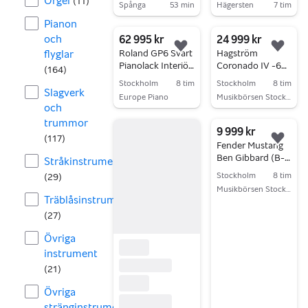
Orgel
(
11
)
Spånga
53 min
Hägersten
7 tim
Gå till annonsen
Gå till annonsen
Pianon
och
62 995 kr
24 999 kr
Lägg till i favoriter.
Lägg 
flyglar
Roland GP6 Svart
Hagström
Pianolack Interiör
Coronado IV -66
(
164
)
Krakki Pianopaket
(Begagnad)
Stockholm
8 tim
Stockholm
8 tim
Slagverk
Europe Piano
Musikbörsen Stockholm
och
Gå till annonsen
Gå till annonsen
trummor
9 999 kr
(
117
)
Lägg 
Fender Mustang
Ben Gibbard (B-
Stråkinstrument
stock)
Stockholm
8 tim
(
29
)
Musikbörsen Stockholm
Träblåsinstrument
Gå till annonsen
(
27
)
Övriga
instrument
(
21
)
Övriga
stränginstrument