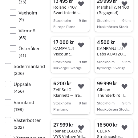
13 495 kr
29 999 kr
(
33
)
Lägg till i favoriter.
Lägg 
Roland F107
Marshall YJM 100
Vaxholm
Svart Interiör
(Begagnad)
Krakki Pianopaket
(
9
)
Stockholm
9 tim
Stockholm
9 tim
Europe Piano
Musikbörsen Stockholm
Värmdö
Gå till annonsen
Gå till annonsen
(
65
)
17 000 kr
4 500 kr
Lägg till i favoriter.
Lägg 
Österåker
KAMPANJ!
KAMPANJ! JJ
Viscount
Labs AOA120.
(
41
)
Jazzorgel Legend
Aktiva högtalare
Stockholm
9 tim
Stockholm
9 tim
One 61 -
för orgel kyrkorgel
Södermanland
Kyrkorgel Sverige AB
Kyrkorgel Sverige AB
Hammondklon -
keyboard.
(
236
)
Gå till annonsen
Gå till annonsen
KAMPANJ!
KAMPANJ!
6 200 kr
99 999 kr
Uppsala
Lägg till i favoriter.
Lägg 
Zeff Sol G
Gibson
(
456
)
Klarinett – Trä
Thunderbird II
(Helt ny /
-64 (Begagnad)
Värmland
Stockholm
9 tim
Stockholm
9 tim
Oanvänd)
(
199
)
Pianixmo
Musikbörsen Stockholm
Gå till annonsen
Gå till annonsen
Västerbotten
27 999 kr
16 500 kr
(
202
)
Lägg till i favoriter.
Lägg 
Ibanez LGB300
CLERN
VYS Vintage Yello
Stratocaster.