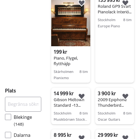
135 995 kr
Lägg till i favoriter.
Lägg 
Roland GP9 Svart
Pianolack Interiör
Krakki Pianopaket
Stockholm
8 tim
Europe Piano
Gå till annonsen
199 kr
Piano, Flygel,
flytthäjlp
Skärholmen
8 tim
Pianixmo
Gå till annonsen
Plats
14 999 kr
3 900 kr
Lägg till i favoriter.
Lägg 
Gibson Midtown
2009 Epiphone
Standard -13
Thunderbird
(Begagnad)
sunburst
Stockholm
8 tim
Stockholm
8 tim
Blekinge
Musikbörsen Stockholm
Oscar Guitars
(
148
)
Gå till annonsen
Gå till annonsen
8 995 kr
29 999 kr
Dalarna