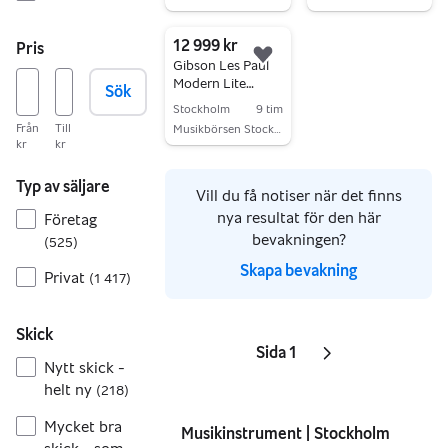
Gå till annonsen
Gå till annonsen
12 999 kr
Pris
Lägg till i favoriter.
Gibson Les Paul
Modern Lite
Sök
Golden Mist Satin
Stockholm
9 tim
(B-stock)
Från
Till
Musikbörsen Stockholm
kr
kr
Gå till annonsen
Typ av säljare
Vill du få notiser när det finns
nya resultat för den här
Företag
bevakningen?
(
525
)
Skapa bevakning
Privat
(
1 417
)
Skick
Sida 1
Sidor
Nästa sida
ikon
,
Nytt skick -
helt ny
(
218
)
Mycket bra
Musikinstrument | Stockholm