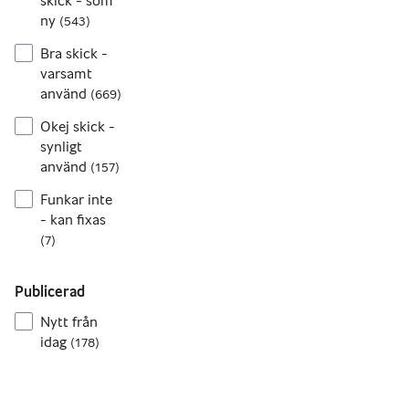
skick - som
ny
(
543
)
Bra skick -
varsamt
använd
(
669
)
Okej skick -
synligt
använd
(
157
)
Funkar inte
- kan fixas
(
7
)
Publicerad
Nytt från
idag
(
178
)