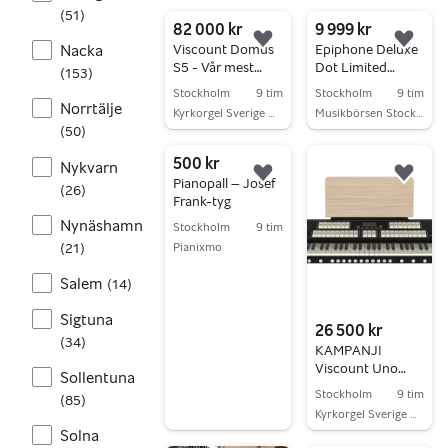
Gå till annonsen
Gå till annonsen
(
51
)
82 000 kr
9 999 kr
Lägg till i favoriter.
Lägg 
Nacka
Viscount Domus
Epiphone Deluxe
S5 - Vår mest
Dot Limited
(
153
)
populära
Edition -02
Stockholm
9 tim
Stockholm
9 tim
övningsorgel
(Begagnad)
Norrtälje
Kyrkorgel Sverige AB
Musikbörsen Stockholm
(
50
)
Gå till annonsen
Gå till annonsen
500 kr
Nykvarn
Lägg till i favoriter.
Lägg 
Pianopall – Josef
(
26
)
Frank-tyg
Nynäshamn
Stockholm
9 tim
(
21
)
Pianixmo
Gå till annonsen
Salem
(
14
)
Sigtuna
26 500 kr
(
34
)
KAMPANJ!
Viscount Uno
Sollentuna
plus - portabel
Stockholm
9 tim
(
85
)
kyrkorgel.
Kyrkorgel Sverige AB
KAMPANJ!
Solna
Gå till annonsen