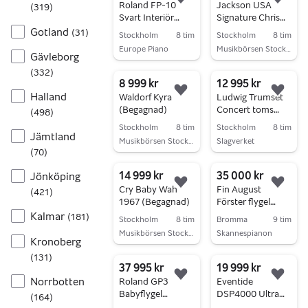
Lägg till i favoriter.
Lägg 
Roland FP-10
Jackson USA
(
319
)
Svart Interiör
Signature Chris
Krakki Pianopaket
Broderick Soloist
Gotland
(
31
)
Stockholm
8 tim
Stockholm
8 tim
7 (Begagnad)
Europe Piano
Musikbörsen Stockholm
Gävleborg
Gå till annonsen
Gå till annonsen
(
332
)
8 999 kr
12 995 kr
Halland
Lägg till i favoriter.
Lägg 
Waldorf Kyra
Ludwig Trumset
(Begagnad)
Concert toms
(
498
)
Black cortex
Stockholm
8 tim
Stockholm
8 tim
22/12/13/16, 70-
Jämtland
Musikbörsen Stockholm
Slagverket
tal
(
70
)
Gå till annonsen
Gå till annonsen
14 999 kr
35 000 kr
Jönköping
Lägg till i favoriter.
Lägg 
Cry Baby Wah
Fin August
(
421
)
1967 (Begagnad)
Förster flygel
165cm
Kalmar
(
181
)
Stockholm
8 tim
Bromma
9 tim
Musikbörsen Stockholm
Skannespianon
Kronoberg
Gå till annonsen
Gå till annonsen
(
131
)
37 995 kr
19 999 kr
Norrbotten
Lägg till i favoriter.
Lägg 
Roland GP3
Eventide
Babyflygel
DSP4000 Ultra
(
164
)
Interiör Krakki
Harmonizer