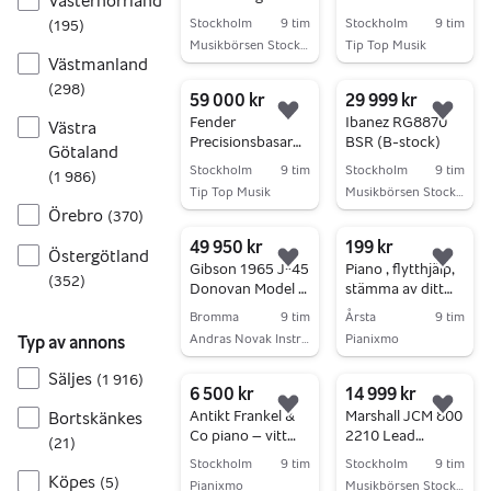
Västernorrland
Sunburst (B-
Fender Custom
Stockholm
9 tim
Stockholm
9 tim
(
195
)
Stock)
shop
Musikbörsen Stockholm
Tip Top Musik
kvalitetsnivå. 6 st.
Västmanland
Gå till annonsen
Gå till annonsen
(
298
)
59 000 kr
29 999 kr
Lägg till i favoriter.
Lägg 
Fender
Ibanez RG8870
Västra
Precisionsbasar
BSR (B-stock)
Götaland
1972-1973
Stockholm
9 tim
Stockholm
9 tim
(
1 986
)
vintage
Tip Top Musik
Musikbörsen Stockholm
Örebro
(
370
)
Gå till annonsen
Gå till annonsen
49 950 kr
199 kr
Östergötland
Lägg till i favoriter.
Lägg 
Gibson 1965 J-45
Piano , flytthjälp,
(
352
)
Donovan Model -
stämma av ditt
2014
pianot
Bromma
9 tim
Årsta
9 tim
Andras Novak Instrumentmakare
Pianixmo
Typ av annons
Gå till annonsen
Gå till annonsen
Säljes
(
1 916
)
6 500 kr
14 999 kr
Lägg till i favoriter.
Lägg 
Antikt Frankel &
Marshall JCM 800
Bortskänkes
Co piano – vitt
2210 Lead
(
21
)
stående piano
(Begagnad)
Stockholm
9 tim
Stockholm
9 tim
Köpes
(
5
)
Pianixmo
Musikbörsen Stockholm