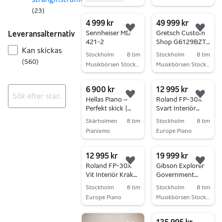
(
23
)
4 999 kr
49 999 kr
Lägg till i favoriter.
Lägg 
Sennheiser MD
Gretsch Custom
Leveransalternativ
421-2
Shop G6129BZT
Kan skickas
Billy Zoom
Stockholm
8 tim
Stockholm
8 tim
Tribute
(
560
)
Musikbörsen Stockholm
Musikbörsen Stockholm
(Begagnad)
Gå till annonsen
Gå till annonsen
6 900 kr
12 995 kr
Lägg till i favoriter.
Lägg 
Hellas Piano –
Roland FP-30X
Perfekt skick |
Svart Interiör
Inga resultat
Transport &
Krakki Pianopaket
Skärholmen
8 tim
Stockholm
8 tim
stämning ingår
Pianixmo
Europe Piano
Gå till annonsen
Gå till annonsen
12 995 kr
19 999 kr
Lägg till i favoriter.
Lägg 
Roland FP-30X
Gibson Explorer
Vit Interiör Krakki
Government
Pianopaket
Series II - 2013
Stockholm
8 tim
Stockholm
8 tim
(Begagnad)
Europe Piano
Musikbörsen Stockholm
Gå till annonsen
Gå till annonsen