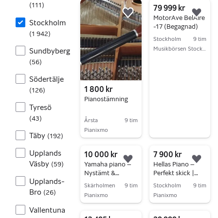
(
111
)
79 999 kr
Lägg till i favoriter.
Lägg 
MotorAve BelAire
Stockholm
-17 (Begagnad)
(
1 942
)
Stockholm
9 tim
Musikbörsen Stockholm
Sundbyberg
Gå till annonsen
(
56
)
Södertälje
1 800 kr
(
126
)
Pianostämning
Tyresö
(
43
)
Årsta
9 tim
Pianixmo
Täby
(
192
)
Gå till annonsen
Upplands
10 000 kr
7 900 kr
Väsby
Lägg till i favoriter.
Lägg 
(
59
)
Yamaha piano –
Hellas Piano –
Nystämt &
Perfekt skick |
Upplands-
transport ingår
Transport &
Skärholmen
9 tim
Stockholm
9 tim
stämning ingår
Bro
(
26
)
Pianixmo
Pianixmo
Gå till annonsen
Gå till annonsen
Vallentuna