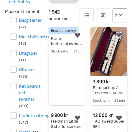
Visa filter
Ta bort filter
och hobby
Musikinstrument
1 942
annonser
Basgitarrer
(
77
)
Betald placering
1942 annonser
Bortskänkes
Bleckblåsinstrument
Lägg till i favoriter.
Lägg 
Piano
(
13
)
bortskänkes mot
hämtning. Östlind
Stockholm
21 tim
Dragspel
& Almquist
Gå till annonsen
(
11
)
Gitarrer
(
725
)
3 800 kr
Keyboards
Baroqueflöjt /
och
Traverso – Aulos
AF-3 (Stanesby
synthar
Stockholm
25 min
Jr.) i toppskick
(
199
)
Gå till annonsen
9 900 kr
12 000 kr
Ljudutrustning
Lägg till i favoriter.
Lägg 
Freidman Little
TAD Tweed Super
(
517
)
Sister förstärkare
5F4