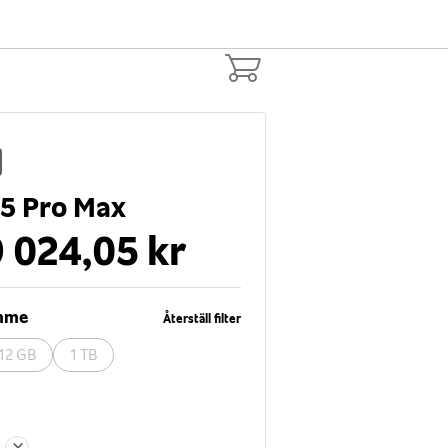
15 Pro Max
 024,05 kr
ymme
Återställ filter
12 GB
1 TB