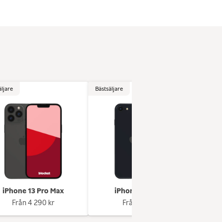
äljare
Bästsäljare
Bästsä
iPhone 13 Pro Max
iPhone se (2022)
Från
4 290 kr
Från
1 349 kr