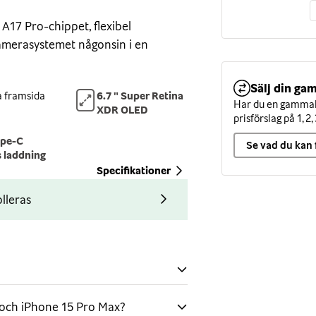
A17 Pro-chippet, flexibel
amerasystemet någonsin i en
Sälj din gam
 framsida
6.7 " Super Retina
Har du en gammal 
rkt och lätt rymdindustriklassat
XDR OLED
prisförslag på 1, 2, 
glas. Den har även en framsida i
ype-C
et smartphoneglas som helst. Och
Se vad du kan 
s laddning
amm.
Specifikationer
lleras
 tum med ProMotion ökar
 när du behöver grafikprestanda
 bubblar notiser och liveaktiviteter
t räcker att kasta ett öga på
 på den för att hålla dig
 och iPhone 15 Pro Max?