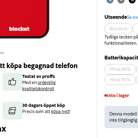
Utseende
Se e
Bra skick
Tydliga tecken p
funktionaliteten.
Batterikapaci
 att köpa begagnad telefon
Minst 80%
Testat av proffs
Minst 95%
Med en
ordentlig
kvalitetskontroll
Inte i lager
30 dagars öppet köp
Precis som att
köpa nytt
!
Denna modell ä
inte tillgänglig
ax