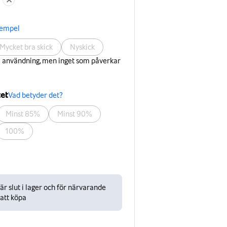
xempel
Mycket bra skick
Nyskick
å användning, men inget som påverkar
tet
Vad betyder det?
Minst 85%
Minst 90%
100%
r slut i lager och för närvarande
 att köpa