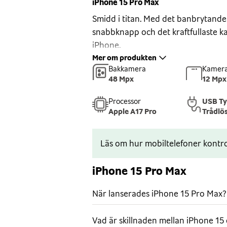
iPhone 15 Pro Max
Smidd i titan. Med det banbrytande 
snabbknapp och det kraftfullaste k
iPhone.
Mer om produkten
Smidd i titan
Bakkamera
Kamera
iPhone 15 Pro Max är designad i sta
48 Mpx
12 Mpx
titan med baksida i texturerat matt 
Processor
USB T
Ceramic Shield som tål mer än vilk
Apple A17 Pro
Trådlö
den står emot vatten, stänk och d
Avancerad skärm
Läs om hur mobiltelefoner kontro
Super Retina XDR-skärmen på 6,7
uppdateringsfrekvensen till 120 Hz
iPhone 15 Pro Max
utöver det vanliga. I Dynamic Island
upp. Och skärmen är alltid på, så de
När lanserades iPhone 15 Pro Max?
låsskärmen – du behöver inte trycka
uppdaterad.
Vad är skillnaden mellan iPhone 15