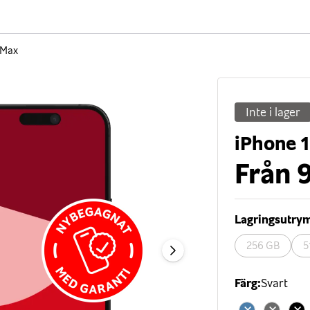
 Max
Inte i lager
iPhone 
Från
9
Lagringsutr
256 GB
5
Färg
:
Svart