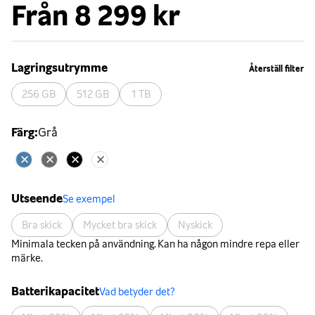
Från
8 299 kr
Lagringsutrymme
Återställ filter
256 GB
512 GB
1 TB
Färg
:
Grå
Utseende
Se exempel
Bra skick
Mycket bra skick
Nyskick
Minimala tecken på användning. Kan ha någon mindre repa eller
märke.
Batterikapacitet
Vad betyder det?