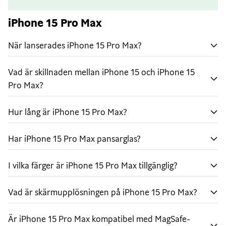
hålla dig uppdaterad.
Omvälvande A17 Pro-chip
iPhone 15 Pro Max
Grafik i proffsklass får mobilspel att kännas
När lanserades iPhone 15 Pro Max?
uppslukande med detaljerade miljöer och
verklighetstrogna karaktärer. A17 Pro är också otroligt
Vad är skillnaden mellan iPhone 15 och iPhone 15
effektivt och bidrar till att batteriet räcker hela dagen.
Pro Max?
Kraftfullt proffskamerasystem
Enorm frihet att komponera din bild med sju objektiv
Hur lång är iPhone 15 Pro Max?
som är riktigt Pro. Ta bilder med superhög upplösning
samt fler färger och detaljer på huvudkameran med 48
Har iPhone 15 Pro Max pansarglas?
MP. Och ta skarpare närbilder på längre avstånd med
5× tele på iPhone 15 Pro Max.
I vilka färger är iPhone 15 Pro Max tillgänglig?
Flexibel snabbknapp
Vad är skärmupplösningen på iPhone 15 Pro Max?
Snabbknappen är den enkla vägen till din
favoritfunktion. Ställ bara in den du vill ha, till exempel
Är iPhone 15 Pro Max kompatibel med MagSafe-
tyst läge, kamera, röstmemo eller genväg. Håll sedan in