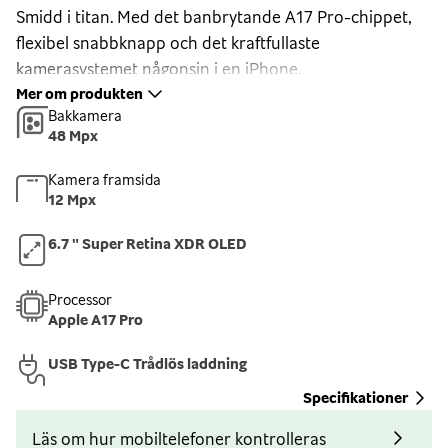
Smidd i titan. Med det banbrytande A17 Pro-chippet,
flexibel snabbknapp och det kraftfullaste
kamerasystemet någonsin i en iPhone.
Mer om produkten
Smidd i titan
Bakkamera
iPhone 15 Pro Max är designad i starkt och lätt
48 Mpx
rymdindustriklassat titan med baksida i texturerat matt
Kamera framsida
glas. Den har även en framsida i Ceramic Shield som tål
12 Mpx
mer än vilket smartphoneglas som helst. Och den står
emot vatten, stänk och damm.
6.7 " Super Retina XDR OLED
Avancerad skärm
Super Retina XDR-skärmen på 6,7 tum med ProMotion
Processor
Apple A17 Pro
ökar uppdateringsfrekvensen till 120 Hz när du
behöver grafikprestanda utöver det vanliga. I Dynamic
USB Type-C Trådlös laddning
Island bubblar notiser och liveaktiviteter upp. Och
Specifikationer
skärmen är alltid på, så det räcker att kasta ett öga på
låsskärmen – du behöver inte trycka på den för att
Läs om hur mobiltelefoner kontrolleras