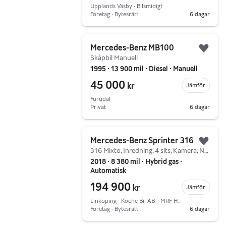
Upplands Väsby ∙ Bilsmidigt
Företag ∙ Bytesrätt
6 dagar
Gå till annonsen
Mercedes-Benz MB100
Lägg 
Skåpbil Manuell
1995 ∙ 13 900 mil ∙ Diesel ∙ Manuell
45 000
kr
Jämför
Furudal
Privat
6 dagar
Gå till annonsen
Mercedes-Benz Sprinter 316
Lägg 
316 Mixto, Inredning, 4 sits, Kamera, Navi, S&V-hjul
2018 ∙ 8 380 mil ∙ Hybrid gas ∙
Automatisk
194 900
kr
Jämför
Linköping ∙ Koche Bil AB - MRF Handlare
Företag ∙ Bytesrätt
6 dagar