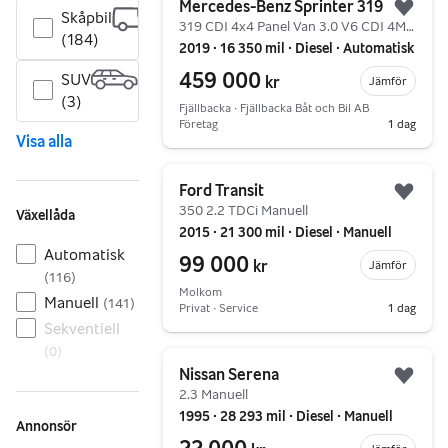
Mercedes-Benz Sprinter 319
Skåpbil
Lägg 
319 CDI 4x4 Panel Van 3.0 V6 CDI 4M 7G-T Plus Euro 5
(184)
2019 ∙ 16 350 mil ∙ Diesel ∙ Automatisk
459 000
SUV
kr
Jämför
(3)
Fjällbacka ∙ Fjällbacka Båt och Bil AB
Företag
1 dag
Visa alla
Gå till annonsen
Ford Transit
Lägg 
350 2.2 TDCi Manuell
Växellåda
2015 ∙ 21 300 mil ∙ Diesel ∙ Manuell
Automatisk
99 000
kr
Jämför
(
116
)
Molkom
Manuell
(
141
)
Privat ∙ Service
1 dag
Sekventiell
(
0
)
Gå till annonsen
Nissan Serena
Lägg 
2.3 Manuell
1995 ∙ 28 293 mil ∙ Diesel ∙ Manuell
Annonsör