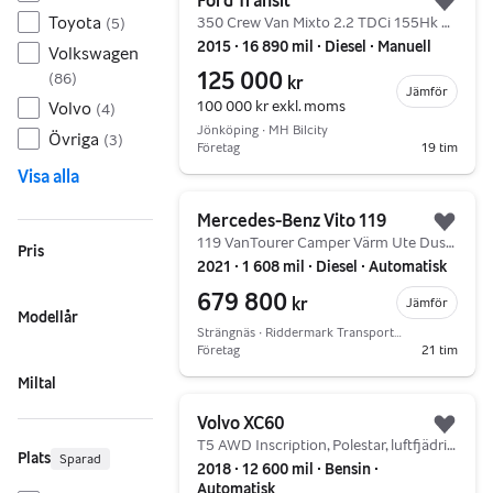
Ford Transit
Lägg 
Toyota
350 Crew Van Mixto 2.2 TDCi 155Hk 5-Sits"REPOBJEKT"
(
5
)
2015 ∙ 16 890 mil ∙ Diesel ∙ Manuell
Volkswagen
125 000
(
86
)
kr
Jämför
100 000 kr
exkl. moms
Volvo
(
4
)
Jönköping ∙ MH Bilcity
Övriga
(
3
)
Företag
19 tim
Visa alla
Gå till annonsen
Mercedes-Benz Vito 119
Lägg 
119 VanTourer Camper Värm Ute Dusch Kök
Pris
2021 ∙ 1 608 mil ∙ Diesel ∙ Automatisk
679 800
kr
Jämför
Modellår
Strängnäs ∙ Riddermark Transportbilar
Företag
21 tim
Miltal
Gå till annonsen
Volvo XC60
Lägg 
T5 AWD Inscription, Polestar, luftfjädring, 360, HUD
Plats
Sparad
2018 ∙ 12 600 mil ∙ Bensin ∙
Automatisk