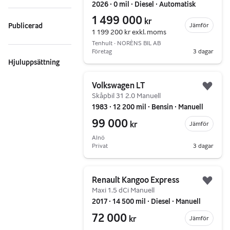
2026 ∙ 0 mil ∙ Diesel ∙ Automatisk
1 499 000
kr
Jämför
Publicerad
1 199 200 kr
exkl. moms
Tenhult ∙ NORÈNS BIL AB
Företag
3 dagar
Hjuluppsättning
Gå till annonsen
Volkswagen LT
Lägg 
Skåpbil 31 2.0 Manuell
1983 ∙ 12 200 mil ∙ Bensin ∙ Manuell
99 000
kr
Jämför
Alnö
Privat
3 dagar
Gå till annonsen
Renault Kangoo Express
Lägg 
Maxi 1.5 dCi Manuell
2017 ∙ 14 500 mil ∙ Diesel ∙ Manuell
72 000
kr
Jämför