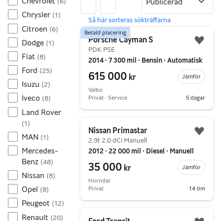
Chevrolet
(
6
)
Chrysler
(
1
)
Citroen
(
6
)
257 resultat
Gå till annonsen
Betald placering
Porsche Cayman S
Dodge
(
1
)
Lägg 
PDK PSE
Fiat
(
8
)
2014 ∙ 7 300 mil ∙ Bensin ∙ Automatisk
Ford
(
25
)
615 000
kr
Jämför
Isuzu
(
2
)
Valbo
Iveco
Privat ∙ Service
5 dagar
(
8
)
Land Rover
Gå till annonsen
(
1
)
Nissan Primastar
Lägg 
MAN
(
1
)
2.9t 2.0 dCi Manuell
Mercedes-
2012 ∙ 22 000 mil ∙ Diesel ∙ Manuell
Benz
(
48
)
35 000
kr
Jämför
Nissan
(
8
)
Horndal
Opel
Privat
14 tim
(
8
)
Peugeot
(
12
)
Gå till annonsen
Renault
(
20
)