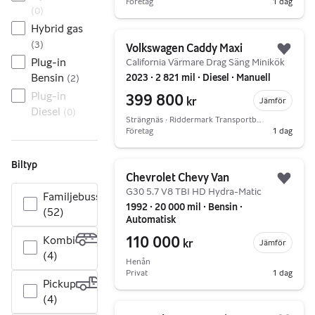
Företag
1 dag
(
0
)
Hybrid gas
Gå till annonsen
(
3
)
Volkswagen Caddy Maxi
Lägg 
Plug-in
California Värmare Drag Säng Minikök
Bensin
2023 ∙ 2 821 mil ∙ Diesel ∙ Manuell
(
2
)
Plug-in
399 800
kr
Jämför
Diesel
(
0
)
Strängnäs ∙ Riddermark Transportbilar
Företag
1 dag
Biltyp
Gå till annonsen
Chevrolet Chevy Van
Lägg 
G30 5.7 V8 TBI HD Hydra-Matic
Familjebuss
1992 ∙ 20 000 mil ∙ Bensin ∙
(52)
Automatisk
110 000
Kombi
kr
Jämför
(4)
Henån
Privat
1 dag
Pickup
(4)
Gå till annonsen