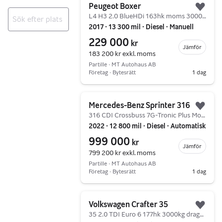
Peugeot Boxer
Lägg 
L4 H3 2.0 BlueHDi 163hk moms 3000kg dragvikt
2017 ∙ 13 300 mil ∙ Diesel ∙ Manuell
Inga resultat
229 000
kr
Jämför
183 200 kr
exkl. moms
Partille ∙ MT Autohaus AB
Företag ∙ Bytesrätt
1 dag
Gå till annonsen
Mercedes-Benz Sprinter 316
Lägg 
316 CDI Crossbuss 7G-Tronic Plus Momsbil
2022 ∙ 12 800 mil ∙ Diesel ∙ Automatisk
999 000
kr
Jämför
799 200 kr
exkl. moms
Partille ∙ MT Autohaus AB
Företag ∙ Bytesrätt
1 dag
Gå till annonsen
Volkswagen Crafter 35
Lägg 
35 2.0 TDI Euro 6 177hk 3000kg dragvikt