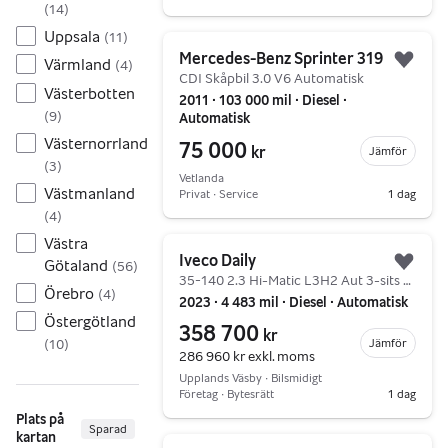
(
14
)
Uppsala
(
11
)
Gå till annonsen
Mercedes-Benz Sprinter 319
Värmland
(
4
)
Lägg 
CDI Skåpbil 3.0 V6 Automatisk
Västerbotten
2011 ∙ 103 000 mil ∙ Diesel ∙
(
9
)
Automatisk
Västernorrland
75 000
kr
Jämför
(
3
)
Vetlanda
Västmanland
Privat ∙ Service
1 dag
(
4
)
Gå till annonsen
Västra
Iveco Daily
Götaland
(
56
)
Lägg 
35-140 2.3 Hi-Matic L3H2 Aut 3-sits Värmare 136hk
Örebro
(
4
)
2023 ∙ 4 483 mil ∙ Diesel ∙ Automatisk
Östergötland
358 700
kr
Jämför
(
10
)
286 960 kr
exkl. moms
Upplands Väsby ∙ Bilsmidigt
Företag ∙ Bytesrätt
1 dag
Plats på
Sparad
kartan
Gå till annonsen