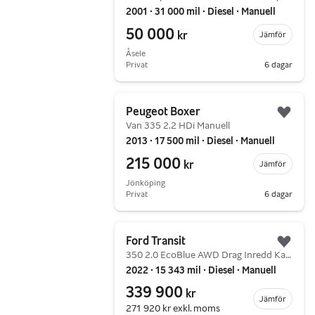
2001 ∙ 31 000 mil ∙ Diesel ∙ Manuell
50 000
kr
Jämför
Åsele
Privat
6 dagar
Gå till annonsen
Peugeot Boxer
Lägg 
Van 335 2.2 HDi Manuell
2013 ∙ 17 500 mil ∙ Diesel ∙ Manuell
215 000
kr
Jämför
Jönköping
Privat
6 dagar
Gå till annonsen
Ford Transit
Lägg 
350 2.0 EcoBlue AWD Drag Inredd Kamera Elsäte MOMS
2022 ∙ 15 343 mil ∙ Diesel ∙ Manuell
339 900
kr
Jämför
271 920 kr
exkl. moms