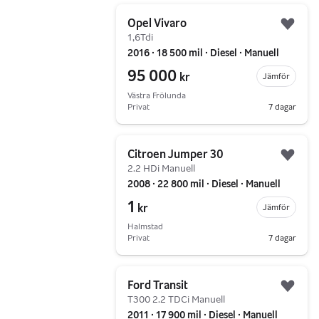
Gå till annonsen
Opel Vivaro
Lägg 
1,6Tdi
2016 ∙ 18 500 mil ∙ Diesel ∙ Manuell
95 000
kr
Jämför
Västra Frölunda
Privat
7 dagar
Gå till annonsen
Citroen Jumper 30
Lägg 
2.2 HDi Manuell
2008 ∙ 22 800 mil ∙ Diesel ∙ Manuell
1
kr
Jämför
Halmstad
Privat
7 dagar
Gå till annonsen
Ford Transit
Lägg 
T300 2.2 TDCi Manuell
2011 ∙ 17 900 mil ∙ Diesel ∙ Manuell