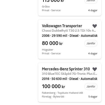
115 000
kr
Jämför
Gråbo
Privat ∙ Service
4 dagar
Gå till annonsen
Volkswagen Transporter
Lägg 
Chassi Dubbelhytt T30 2.5 TDI 10v Automatisk
2006 ∙ 29 590 mil ∙ Diesel ∙ Automatisk
80 000
kr
Jämför
Högsäter
Privat ∙ Service
4 dagar
Gå till annonsen
Mercedes-Benz Sprinter 310
Lägg 
310 BlueTEC Skåpbil 7G-Tronic Plus Euro 5 |Lång|Automat
2016 ∙ 50 630 mil ∙ Diesel ∙ Automatisk
100 000
kr
Jämför
Falkenberg ∙ TopAuto Halland AB
Företag ∙ Bytesrätt
5 dagar