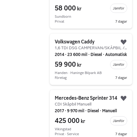
58 000
kr
Jämför
Sundborn
Privat
7 dagar
Gå till annonsen
Volkswagen Caddy
Lägg 
1,6 TDI DSG CAMPERVAN/SKÅPBIL / SUPERDEAL 3,95%
2014 ∙ 23 600 mil ∙ Diesel ∙ Automatisk
59 900
kr
Jämför
Handen ∙ Haninge Bilpark AB
Företag
7 dagar
Gå till annonsen
Mercedes-Benz Sprinter 314
Lägg 
CDI Skåpbil Manuell
2017 ∙ 9 970 mil ∙ Diesel ∙ Manuell
425 000
kr
Jämför
Vikingstad
Privat ∙ Service
7 dagar