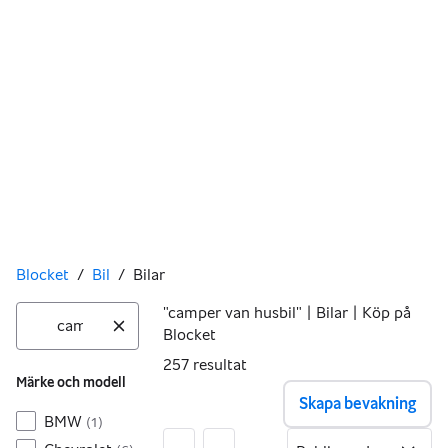
Du är här
Blocket
/
Bil
/
Bilar
Filter
Sök i Bil
"camper van husbil" | Bilar | Köp på
Blocket
Inga resultat
257
resultat
Märke och modell
Skapa bevakning
BMW
(
1
)