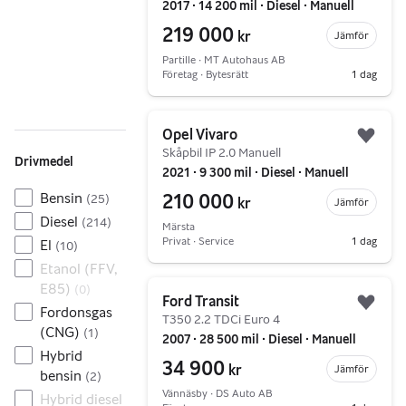
2017 ∙ 14 200 mil ∙ Diesel ∙ Manuell
219 000
kr
Jämför
Partille ∙ MT Autohaus AB
Företag ∙ Bytesrätt
1 dag
Gå till annonsen
Opel Vivaro
Lägg 
Skåpbil IP 2.0 Manuell
Drivmedel
2021 ∙ 9 300 mil ∙ Diesel ∙ Manuell
Bensin
210 000
(
25
)
kr
Jämför
Diesel
(
214
)
Märsta
Privat ∙ Service
1 dag
El
(
10
)
Etanol (FFV,
Gå till annonsen
E85)
(
0
)
Ford Transit
Lägg 
Fordonsgas
T350 2.2 TDCi Euro 4
(CNG)
(
1
)
2007 ∙ 28 500 mil ∙ Diesel ∙ Manuell
Hybrid
34 900
kr
Jämför
bensin
(
2
)
Vännäsby ∙ DS Auto AB
Hybrid diesel