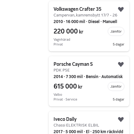
Gå till annonsen
Volkswagen Crafter 35
Lägg 
Campervan, kamremsbytt 17/7 - 26
2010 ∙ 16 000 mil ∙ Diesel ∙ Manuell
220 000
kr
Jämför
Vagnhärad
Privat
5 dagar
Gå till annonsen
Porsche Cayman S
Lägg 
PDK PSE
2014 ∙ 7 300 mil ∙ Bensin ∙ Automatisk
615 000
kr
Jämför
Valbo
Privat ∙ Service
5 dagar
Gå till annonsen
Iveco Daily
Lägg 
Chassi ELEKTRISK ELBIL
2017 ∙ 5 000 mil ∙ El ∙ 250 km räckvidd