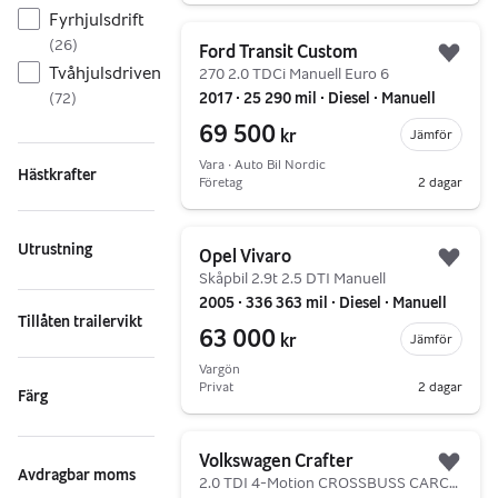
Fyrhjulsdrift
Gå till annonsen
(
26
)
Ford Transit Custom
Lägg 
Tvåhjulsdriven
270 2.0 TDCi Manuell Euro 6
2017 ∙ 25 290 mil ∙ Diesel ∙ Manuell
(
72
)
69 500
kr
Jämför
Vara ∙ Auto Bil Nordic
Hästkrafter
Företag
2 dagar
Gå till annonsen
Utrustning
Opel Vivaro
Lägg 
Skåpbil 2.9t 2.5 DTI Manuell
2005 ∙ 336 363 mil ∙ Diesel ∙ Manuell
Tillåten trailervikt
63 000
kr
Jämför
Vargön
Privat
2 dagar
Färg
Gå till annonsen
Volkswagen Crafter
Lägg 
Avdragbar moms
2.0 TDI 4-Motion CROSSBUSS CARCON 5-SITS MOMS/LEASBAR