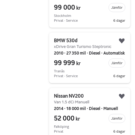
99 000
kr
Jämför
Stockholm
Privat ∙ Service
6 dagar
Gå till annonsen
BMW 530d
Lägg 
xDrive Gran Turismo Steptronic
2010 ∙ 27 350 mil ∙ Diesel ∙ Automatisk
99 999
kr
Jämför
Tranås
Privat ∙ Service
6 dagar
Gå till annonsen
Nissan NV200
Lägg 
Van 1.5 dCi Manuell
2014 ∙ 18 000 mil ∙ Diesel ∙ Manuell
52 000
kr
Jämför
Falköping
Privat
6 dagar