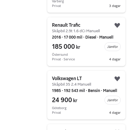
Varberg
Privat
3 dagar
Gå till annonsen
Renault Trafic
Lägg 
Skåpbil 2.9t 1.6 dCi Manuell
2016 ∙ 17 000 mil ∙ Diesel ∙ Manuell
185 000
kr
Jämför
Östersund
Privat ∙ Service
4 dagar
Gå till annonsen
Volkswagen LT
Lägg 
Skåpbil 35 2.4 Manuell
1985 ∙ 192 543 mil ∙ Bensin ∙ Manuell
24 900
kr
Jämför
Göteborg
Privat
4 dagar
Gå till annonsen