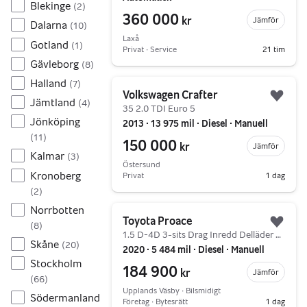
Blekinge
(
2
)
360 000
kr
Jämför
Dalarna
(
10
)
Laxå
Gotland
(
1
)
Privat ∙ Service
21 tim
Gävleborg
(
8
)
Halland
Gå till annonsen
(
7
)
Volkswagen Crafter
Jämtland
Lägg 
(
4
)
35 2.0 TDI Euro 5
Jönköping
2013 ∙ 13 975 mil ∙ Diesel ∙ Manuell
(
11
)
150 000
kr
Jämför
Kalmar
(
3
)
Östersund
Kronoberg
Privat
1 dag
(
2
)
Gå till annonsen
Norrbotten
Toyota Proace
(
8
)
Lägg 
1.5 D-4D 3-sits Drag Inredd Delläder Head-Up Kamera Vär
Skåne
(
20
)
2020 ∙ 5 484 mil ∙ Diesel ∙ Manuell
Stockholm
184 900
kr
Jämför
(
66
)
Upplands Väsby ∙ Bilsmidigt
Södermanland
Företag ∙ Bytesrätt
1 dag