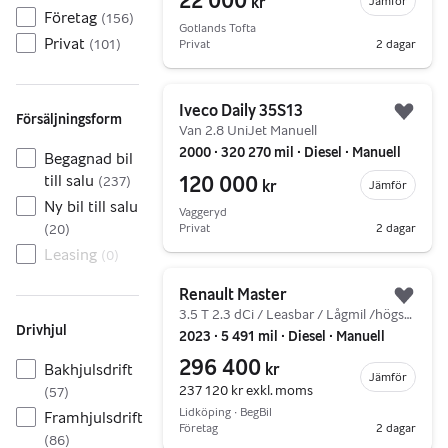
22 000
kr
Jämför
Företag
(
156
)
Gotlands Tofta
Privat
(
101
)
Privat
2 dagar
Gå till annonsen
Iveco Daily 35S13
Försäljningsform
Lägg 
Van 2.8 UniJet Manuell
2000 ∙ 320 270 mil ∙ Diesel ∙ Manuell
Begagnad bil
120 000
till salu
(
237
)
kr
Jämför
Ny bil till salu
Vaggeryd
Privat
2 dagar
(
20
)
Leasing
(
0
)
Gå till annonsen
Renault Master
Lägg 
3.5 T 2.3 dCi / Leasbar / Lågmil /högskåp / Drag
Drivhjul
2023 ∙ 5 491 mil ∙ Diesel ∙ Manuell
296 400
kr
Bakhjulsdrift
Jämför
237 120 kr
exkl. moms
(
57
)
Lidköping ∙ BegBil
Framhjulsdrift
Företag
2 dagar
(
86
)