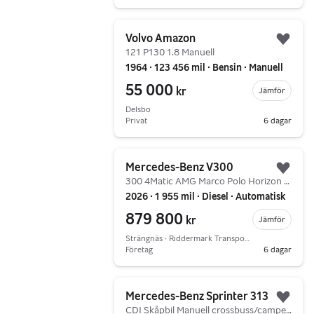
Gå till annonsen
Volvo Amazon
Lägg 
121 P130 1.8 Manuell
1964 ∙ 123 456 mil ∙ Bensin ∙ Manuell
55 000
kr
Jämför
Delsbo
Privat
6 dagar
Gå till annonsen
Mercedes-Benz V300
Lägg 
300 4Matic AMG Marco Polo Horizon Pop-Up
2026 ∙ 1 955 mil ∙ Diesel ∙ Automatisk
879 800
kr
Jämför
Strängnäs ∙ Riddermark Transportbilar
Företag
6 dagar
Gå till annonsen
Mercedes-Benz Sprinter 313
Lägg 
CDI Skåpbil Manuell crossbuss/campervan