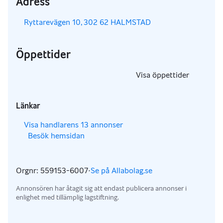
Adress
,
Ryttarevägen 10, 302 62 HALMSTAD
Öppettider
,
Visa öppettider
,
Länkar
,
Visa handlarens 13 annonser
Besök hemsidan
,
,
Orgnr: 559153-6007
·
Se på Allabolag.se
,
Annonsören har åtagit sig att endast publicera annonser i
enlighet med tillämplig lagstiftning.