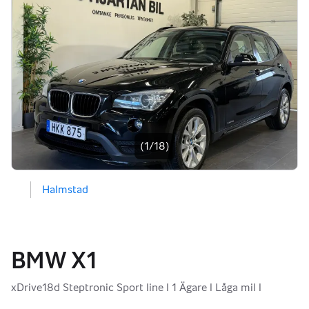
Bildgalleri
(1/18)
Halmstad
BMW X1
xDrive18d Steptronic Sport line l 1 Ägare l Låga mil l