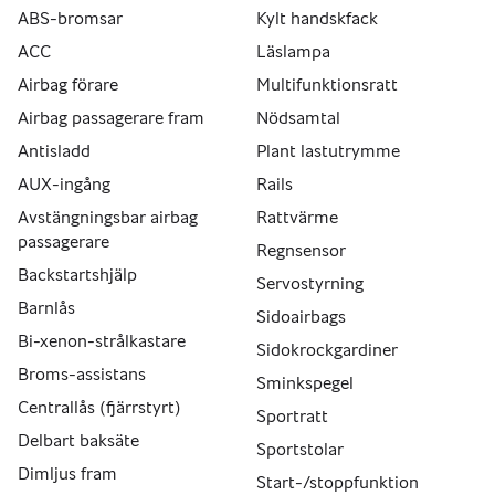
ABS-bromsar
Kylt handskfack
ACC
Läslampa
Airbag förare
Multifunktionsratt
Airbag passagerare fram
Nödsamtal
Antisladd
Plant lastutrymme
AUX-ingång
Rails
Avstängningsbar airbag
Rattvärme
passagerare
Regnsensor
Backstartshjälp
Servostyrning
Barnlås
Sidoairbags
Bi-xenon-strålkastare
Sidokrockgardiner
Broms-assistans
Sminkspegel
Centrallås (fjärrstyrt)
Sportratt
Delbart baksäte
Sportstolar
Dimljus fram
Start-/stoppfunktion