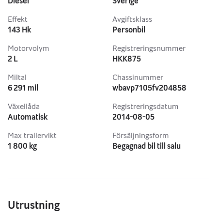
Diesel
Sverige
Effekt
Avgiftsklass
143 Hk
Personbil
Motorvolym
Registreringsnummer
2 L
HKK875
Miltal
Chassinummer
6 291 mil
wbavp7105fv204858
Växellåda
Registreringsdatum
Automatisk
2014-08-05
Max trailervikt
Försäljningsform
1 800 kg
Begagnad bil till salu
Utrustning