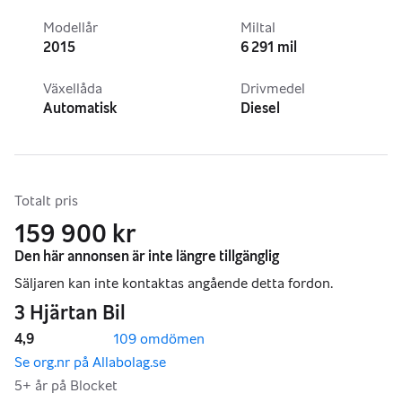
Modellår
Miltal
2015
6 291 mil
Växellåda
Drivmedel
Automatisk
Diesel
Totalt pris
159 900 kr
4,9
109 omdömen
,