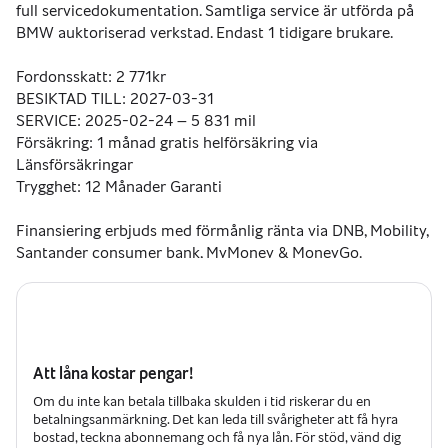
full servicedokumentation. Samtliga service är utförda på 
BMW auktoriserad verkstad. Endast 1 tidigare brukare. 
Fordonsskatt: 2 771kr
BESIKTAD TILL: 2027-03-31
SERVICE: 2025-02-24 – 5 831 mil
Försäkring: 1 månad gratis helförsäkring via 
Länsförsäkringar
Trygghet: 12 Månader Garanti
Finansiering erbjuds med förmånlig ränta via DNB, Mobility, 
Santander consumer bank, MyMoney & MoneyGo. 
Garanti erbjuds via Garantigruppen 6-36mån.
I samarbete med Länsförsäkring bjuder vi på 1 månad 
GRATIS helförsäkring.
Vi på 3 Hjärtan Bil i Halmstad tar även din bil i inbyte.
All cars available for Export
Att låna kostar pengar!
Om du inte kan betala tillbaka skulden i tid riskerar du en
betalningsanmärkning. Det kan leda till svårigheter att få hyra
bostad, teckna abonnemang och få nya lån. För stöd, vänd dig