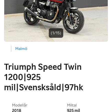
Bildgalleri
(1/15)
Malmö
Triumph Speed Twin
1200|925
mil|Svensksåld|97hk
Modellår
Miltal
2018
925 mil