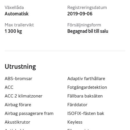
Växellåda
Registreringsdatum
Automatisk
2019-09-06
Max trailervikt
Försäljningsform
1 300 kg
Begagnad bil till salu
Utrustning
ABS-bromsar
Adaptiv farthållare
ACC
Fotgängardetektion
ACC 2 klimatzoner
Fällbara baksäten
Airbag förare
Färddator
Airbag passagerare fram
ISOFIX-fästen bak
Akustikrutor
Keyless