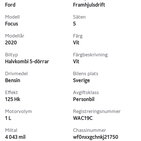
Ford
Framhjulsdrift
Modell
Säten
Focus
5
Modellår
Färg
2020
Vit
Biltyp
Färgbeskrivning
Halvkombi 5-dörrar
Vit
Drivmedel
Bilens plats
Bensin
Sverige
Effekt
Avgiftsklass
125 Hk
Personbil
Motorvolym
Registreringsnummer
1 L
WAC19C
Miltal
Chassinummer
4 043 mil
wf0nxxgchnkj21750