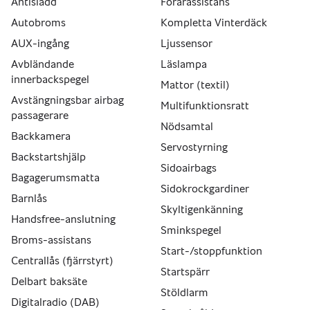
Antisladd
Förarassistans
Autobroms
Kompletta Vinterdäck
AUX-ingång
Ljussensor
Avbländande
Läslampa
innerbackspegel
Mattor (textil)
Avstängningsbar airbag
Multifunktionsratt
passagerare
Nödsamtal
Backkamera
Servostyrning
Backstartshjälp
Sidoairbags
Bagagerumsmatta
Sidokrockgardiner
Barnlås
Skyltigenkänning
Handsfree-anslutning
Sminkspegel
Broms-assistans
Start-/stoppfunktion
Centrallås (fjärrstyrt)
Startspärr
Delbart baksäte
Stöldlarm
Digitalradio (DAB)