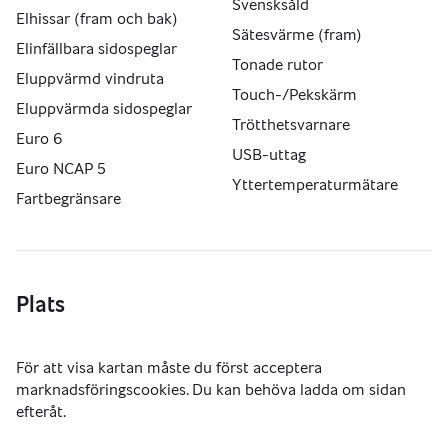
Svensksåld
Elhissar (fram och bak)
Sätesvärme (fram)
Elinfällbara sidospeglar
Tonade rutor
Eluppvärmd vindruta
Touch-/Pekskärm
Eluppvärmda sidospeglar
Trötthetsvarnare
Euro 6
USB-uttag
Euro NCAP 5
Yttertemperaturmätare
Fartbegränsare
Plats