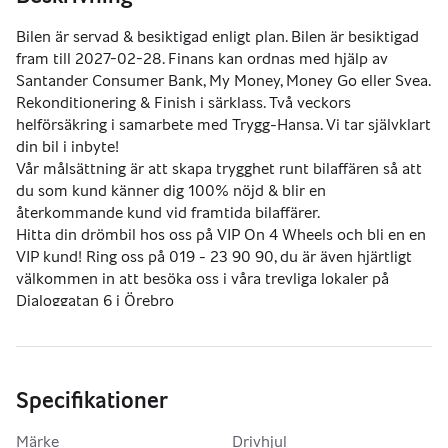
Bilen är servad & besiktigad enligt plan. Bilen är besiktigad 
fram till 2027-02-28. Finans kan ordnas med hjälp av 
Santander Consumer Bank, My Money, Money Go eller Svea. 
Rekonditionering & Finish i särklass. Två veckors 
helförsäkring i samarbete med Trygg-Hansa. Vi tar självklart 
din bil i inbyte! 
Vår målsättning är att skapa trygghet runt bilaffären så att 
du som kund känner dig 100% nöjd & blir en 
återkommande kund vid framtida bilaffärer. 
Hitta din drömbil hos oss på VIP On 4 Wheels och bli en en 
VIP kund! Ring oss på 019 - 23 90 90, du är även hjärtligt 
välkommen in att besöka oss i våra trevliga lokaler på 
Dialoggatan 6 i Örebro
Om bilen har funktioner som bygger på 2G eller 3G-
uppkoppling kan de sluta fungera i samband med att dessa 
nätverk stängs ner av operatörerna. *WLTP-räckvidden är 
ett teoretiskt nybilsvärde – verklig räckvidd är alltid lägre.
Specifikationer
Märke
Drivhjul