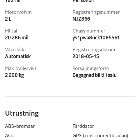
190 Hk
Personbil
Motorvolym
Registreringsnummer
2 L
NJZ866
Miltal
Chassinummer
20 286 mil
yv1pwa8uck1085561
Växellåda
Registreringsdatum
Automatisk
2018-05-15
Max trailervikt
Försäljningsform
2 200 kg
Begagnad bil till salu
Utrustning
ABS-bromsar
Färddator
ACC
GPS (i instrumentbrädan)