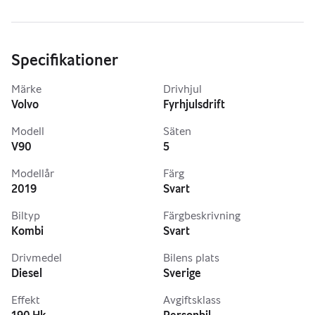
Vi tar gärna emot din gamla bil i inbyte!
Vänligen notera: Vi reserverar oss för eventuella 
felaktigheter i texten. För bästa presentation av fordonet, 
vänligen kontakta oss via telefon eller e-post innan ert 
Specifikationer
besök.
Märke
Drivhjul
Registreringsavgift tillkommer på alla fordon
Volvo
Fyrhjulsdrift
Varmt välkomna till 5 Star Motors AB!
Modell
Säten
V90
5
Modellår
Färg
2019
Svart
Biltyp
Färgbeskrivning
Kombi
Svart
Drivmedel
Bilens plats
Diesel
Sverige
Effekt
Avgiftsklass