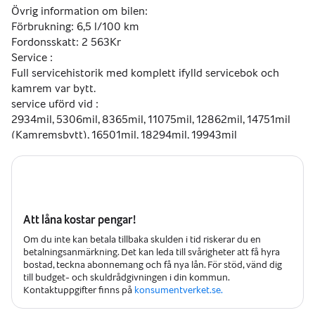
Övrig information om bilen:
Förbrukning: 6,5 l/100 km
Fordonsskatt: 2 563Kr
Service :
Full servicehistorik med komplett ifylld servicebok och 
kamrem var bytt.
service uförd vid : 
2934mil, 5306mil, 8365mil, 11075mil, 12862mil, 14751mil 
(Kamremsbytt), 16501mil, 18294mil, 19943mil
Finansiering & Försäkring
Att låna kostar pengar!
Vi erbjuder finansieringslösningar som passar just dina 
Om du inte kan betala tillbaka skulden i tid riskerar du en
behov, inklusive räntefri finansiering upp till 100 000 kr 
betalningsanmärkning. Det kan leda till svårigheter att få hyra
med en återbetalningstid på 36 månader. Vi erbjuder även 
bostad, teckna abonnemang och få nya lån. För stöd, vänd dig
möjligheten att teckna helförsäkring genom Hedvig utan 
till budget- och skuldrådgivningen i din kommun.
bindningstid, från 249 kr/mån i 60 dagar.
Kontaktuppgifter finns på
konsumentverket.se.