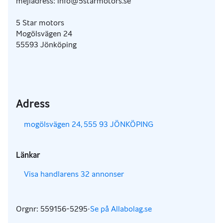
mejladress: info@5starmotors.se
5 Star motors
Mogölsvägen 24
55593 Jönköping
Adress
,
mogölsvägen 24, 555 93 JÖNKÖPING
Länkar
,
Visa handlarens 32 annonser
Orgnr: 559156-5295
·
Se på Allabolag.se
,