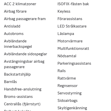
ACC 2 klimatzoner
ISOFIX-fästen bak
Airbag förare
Keyless
Airbag passagerare fram
Förarassistans
Antisladd
LED Strålkastare
Autobroms
Läslampa
Avbländande
Motorvärmare
innerbackspegel
Multifunktionsratt
Avbländande sidospeglar
Nödsamtal
Avstängningsbar airbag
Parkeringsassistans
passagerare
Rails
Backstartshjälp
Rattvärme
Barnlås
Regnsensor
Handsfree-anslutning
Servostyrning
Broms-assistans
Sidoairbags
Centrallås (fjärrstyrt)
Skyltigenkänning