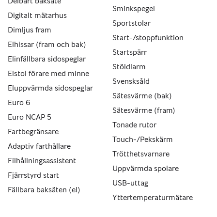
Delbart baksäte
Sminkspegel
Digitalt mätarhus
Sportstolar
Dimljus fram
Start-/stoppfunktion
Elhissar (fram och bak)
Startspärr
Elinfällbara sidospeglar
Stöldlarm
Elstol förare med minne
Svensksåld
Eluppvärmda sidospeglar
Sätesvärme (bak)
Euro 6
Sätesvärme (fram)
Euro NCAP 5
Tonade rutor
Fartbegränsare
Touch-/Pekskärm
Adaptiv farthållare
Trötthetsvarnare
Filhållningsassistent
Uppvärmda spolare
Fjärrstyrd start
USB-uttag
Fällbara baksäten (el)
Yttertemperaturmätare