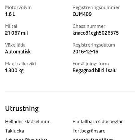
Motorvolym
Registreringsnummer
1,6 L
OJM409
Miltal
Chassinummer
21 067 mil
knacc81cgh5026575
Växellåda
Registreringsdatum
Automatisk
2016-12-16
Max trailervikt
Försäljningsform
1 300 kg
Begagnad bil till salu
Utrustning
Helläder klädsel mm.
Elinfällbara sidospeglar
Taklucka
Fartbegränsare