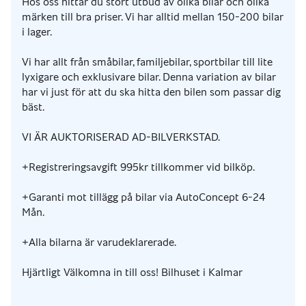
Hos oss hittar du stort utbud av olika bilar och olika
märken till bra priser. Vi har alltid mellan 150-200 bilar
i lager.
Vi har allt från småbilar, familjebilar, sportbilar till lite
lyxigare och exklusivare bilar. Denna variation av bilar
har vi just för att du ska hitta den bilen som passar dig
bäst.
VI ÄR AUKTORISERAD AD-BILVERKSTAD.
+Registreringsavgift 995kr tillkommer vid bilköp.
+Garanti mot tillägg på bilar via AutoConcept 6-24
Mån.
+Alla bilarna är varudeklarerade.
Hjärtligt Välkomna in till oss! Bilhuset i Kalmar