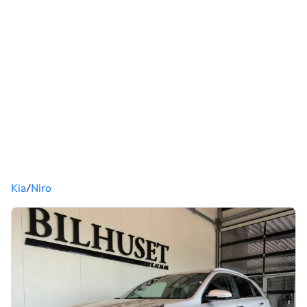
Du är här
Kia
/
Niro