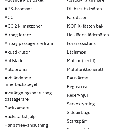
Advance Plus paket
Adaptiv farthållare
ABS-bromsar
Fällbara baksäten
ACC
Färddator
ACC 2 klimatzoner
ISOFIX-fästen bak
Airbag förare
Helklädda lädersäten
Airbag passagerare fram
Förarassistans
Akustikrutor
Läslampa
Antisladd
Mattor (textil)
Autobroms
Multifunktionsratt
Avbländande
Rattvärme
innerbackspegel
Regnsensor
Avstängningsbar airbag
Reservhjul
passagerare
Servostyrning
Backkamera
Sidoairbags
Backstartshjälp
Startspärr
Handsfree-anslutning