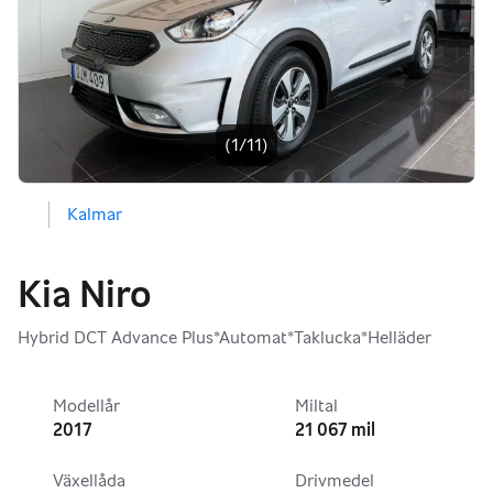
Bildgalleri
(1/11)
Kalmar
Kia Niro
Hybrid DCT Advance Plus*Automat*Taklucka*Helläder
Modellår
Miltal
2017
21 067 mil
Växellåda
Drivmedel