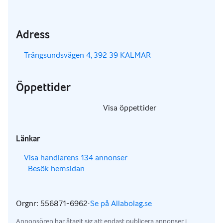
Adress
,
Trångsundsvägen 4, 392 39 KALMAR
Öppettider
,
Visa öppettider
,
Länkar
,
Visa handlarens 134 annonser
Besök hemsidan
,
,
Orgnr: 556871-6962
·
Se på Allabolag.se
,
Annonsören har åtagit sig att endast publicera annonser i