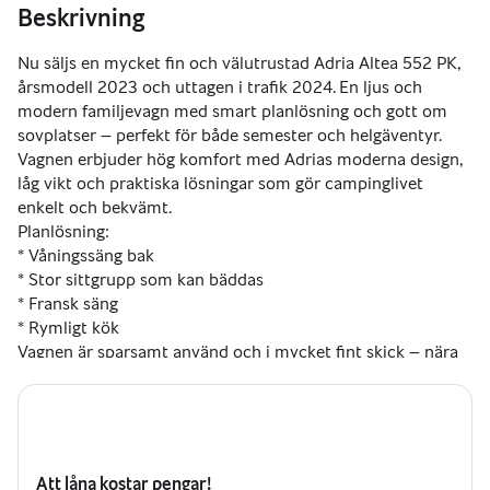
Beskrivning
Nu säljs en mycket fin och välutrustad Adria Altea 552 PK, 
årsmodell 2023 och uttagen i trafik 2024. En ljus och 
modern familjevagn med smart planlösning och gott om 
sovplatser – perfekt för både semester och helgäventyr.
Vagnen erbjuder hög komfort med Adrias moderna design, 
låg vikt och praktiska lösningar som gör campinglivet 
enkelt och bekvämt.
Planlösning:
* Våningssäng bak
* Stor sittgrupp som kan bäddas
* Fransk säng
* Rymligt kök 
Vagnen är sparsamt använd och i mycket fint skick – nära 
nyskick. Bara att koppla på och ge sig ut på nya äventyr!
Flexibla öppettider = boka tid …. Förmånliga 
finansieringsalternativ finns
Att låna kostar pengar!