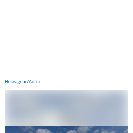
Du är här
Husvagnar
/
Adria