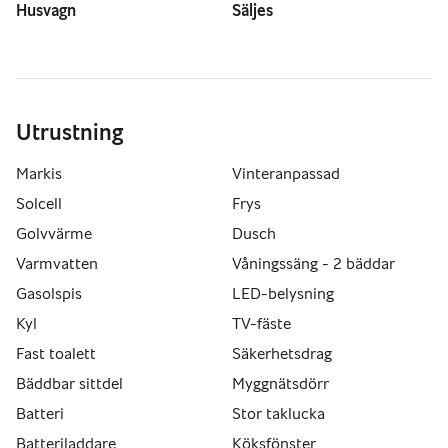
Husvagn
Säljes
Utrustning
Markis
Vinteranpassad
Solcell
Frys
Golvvärme
Dusch
Varmvatten
Våningssäng - 2 bäddar
Gasolspis
LED-belysning
Kyl
TV-fäste
Fast toalett
Säkerhetsdrag
Bäddbar sittdel
Myggnätsdörr
Batteri
Stor taklucka
Batteriladdare
Köksfönster