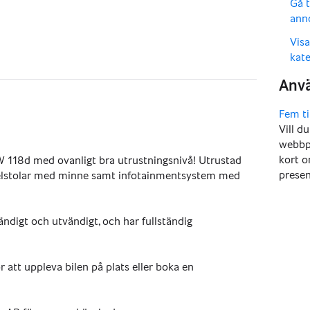
,
Gå t
ann
,
Vis
kate
Vill d
webbpl
kort o
MW 118d med ovanligt bra utrustningsnivå! Utrustad 
presen
 elstolar med minne samt infotainmentsystem med 
ändigt och utvändigt, och har fullständig 
 att uppleva bilen på plats eller boka en 