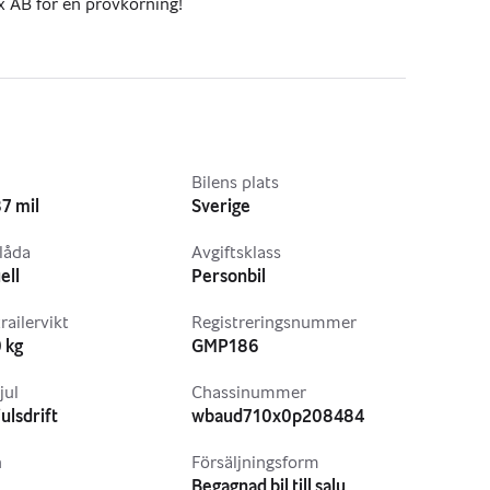
x AB för en provkörning!
OR EXPORT
___________
 073-709 19 01
l
Bilens plats
enberg. 
7 mil
Sverige
 Santander Bank, Ecster Finans AB, MoneyGO, Mymoney 
låda
Avgiftsklass
ell
Personbil
ranti via Svensk Bilhandelsförsäkring , Svensk 
ill 12 mån. 
railervikt
Registreringsnummer
 kg
GMP186
jul
Chassinummer
ulsdrift
wbaud710x0p208484
n
Försäljningsform
Begagnad bil till salu