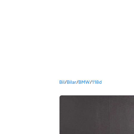
Säljs av
Du är här
Bil
/
Bilar
/
BMW
/
118d