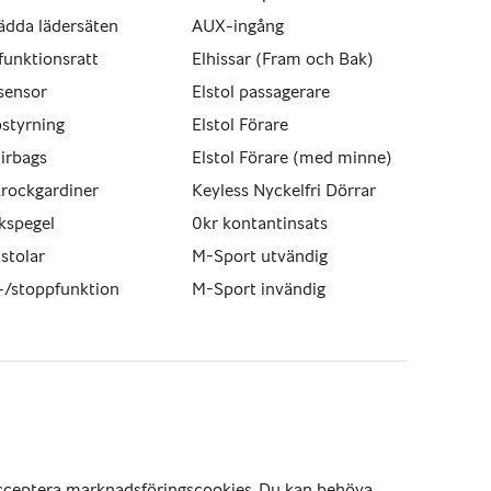
ädda lädersäten
AUX-ingång
funktionsratt
Elhissar (Fram och Bak)
sensor
Elstol passagerare
styrning
Elstol Förare
irbags
Elstol Förare (med minne)
krockgardiner
Keyless Nyckelfri Dörrar
kspegel
0kr kontantinsats
stolar
M-Sport utvändig
-/stoppfunktion
M-Sport invändig