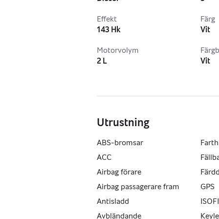
Söndag STÄNGT
Effekt
Färg
143 Hk
Vit
Tel:  0737091901
Mer information hittar du på http:/
Motorvolym
Färgb
2 L
Vit
Utrustning
ABS-bromsar
Farth
ACC
Fällb
Airbag förare
Färd
Airbag passagerare fram
GPS
Antisladd
ISOFI
Avbländande
Keyle