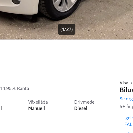
(1/27)
 4 1,95% Ränta
,
Växellåda
Drivmedel
l
Manuell
Diesel
,
Ige
FA