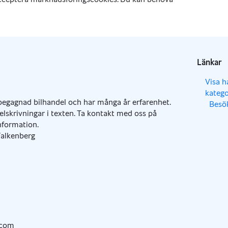
Länkar
,
Visa h
katego
 begagnad bilhandel och har många år erfarenhet.
Besö
,
,
felskrivningar i texten. Ta kontakt med oss på
information.
Falkenberg
.com