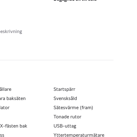
/www.biluxab.se
eskrivning
ållare
Startspärr
ara baksäten
Svensksåld
dator
Sätesvärme (fram)
Tonade rutor
X-fästen bak
USB-uttag
ss
Yttertemperaturmätare