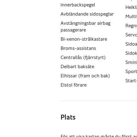
innerbackspegel
Helkl
Avbländande sidospeglar
Multi
Avstängningsbar airbag
Regn
passagerare
Servo
Bi-xenon-strålkastare
Sidoa
Broms-assistans
Sido
Centrallås (fjärrstyrt)
Smin
Delbart baksäte
Sport
Elhissar (fram och bak)
Start
Elstol förare
Plats