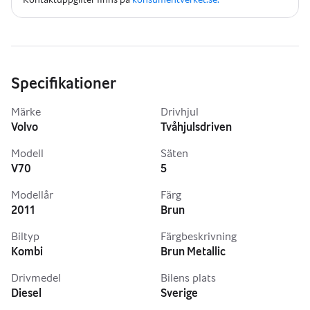
omfattande garanticertifikat (6–36 månader). Garantin 
gäller vid valfri auktoriserad verkstad och skyddar dig mot 
oförutsedda reparationskostnader. Vid leverans ingår 
dessutom en månads kostnadsfri försäkring i samarbete 
med Länsförsäkringar.
Specifikationer
Vårt lager omsätts snabbt – kontakta oss på Gothia Motor 
Märke
Drivhjul
idag för att boka en visning eller reservera bilen.
Volvo
Tvåhjulsdriven
Varmt välkomna till Gothia Motor AB.
Modell
Säten
V70
5
Modellår
Färg
2011
Brun
Biltyp
Färgbeskrivning
Kombi
Brun Metallic
Drivmedel
Bilens plats
Diesel
Sverige