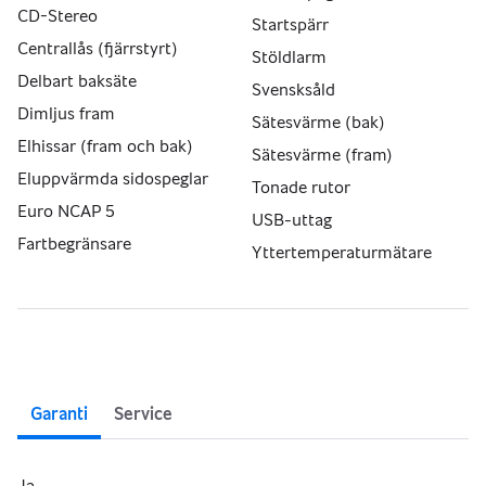
CD-Stereo
Startspärr
Centrallås (fjärrstyrt)
Stöldlarm
Delbart baksäte
Svensksåld
Dimljus fram
Sätesvärme (bak)
Elhissar (fram och bak)
Sätesvärme (fram)
Eluppvärmda sidospeglar
Tonade rutor
Euro NCAP 5
USB-uttag
Fartbegränsare
Yttertemperaturmätare
Garanti
Service
Ja