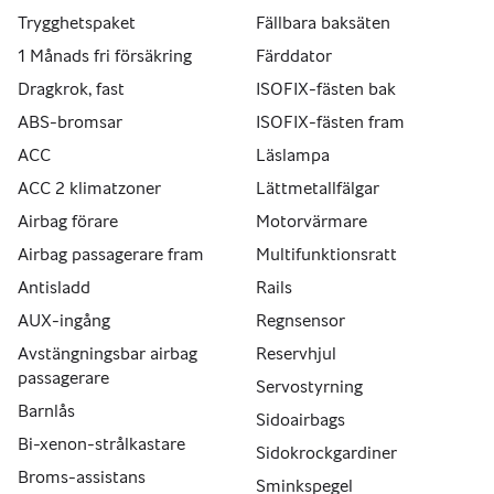
Trygghetspaket
Fällbara baksäten
1 Månads fri försäkring
Färddator
Dragkrok, fast
ISOFIX-fästen bak
ABS-bromsar
ISOFIX-fästen fram
ACC
Läslampa
ACC 2 klimatzoner
Lättmetallfälgar
Airbag förare
Motorvärmare
Airbag passagerare fram
Multifunktionsratt
Antisladd
Rails
AUX-ingång
Regnsensor
Avstängningsbar airbag
Reservhjul
passagerare
Servostyrning
Barnlås
Sidoairbags
Bi-xenon-strålkastare
Sidokrockgardiner
Broms-assistans
Sminkspegel