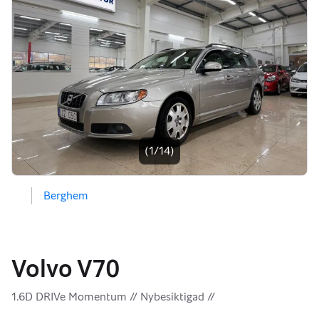
Bildgalleri
(1/14)
Berghem
Volvo V70
1.6D DRIVe Momentum // Nybesiktigad //