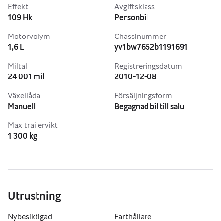
Effekt
Avgiftsklass
109 Hk
Personbil
Motorvolym
Chassinummer
1,6 L
yv1bw7652b1191691
Miltal
Registreringsdatum
24 001 mil
2010-12-08
Växellåda
Försäljningsform
Manuell
Begagnad bil till salu
Max trailervikt
1 300 kg
Utrustning
Nybesiktigad
Farthållare