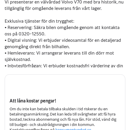
Vi presenterar en välvårdad Volvo V70 med bra historik, nu 
tillgänglig för omgående leverans från vårt lager.
Exklusiva tjänster för din trygghet:
• Reservering: Säkra bilen omgående genom att kontakta 
oss på 0320-12550.
• Digital visning: Vi erbjuder videosamtal för en detaljerad 
genomgång direkt från bilhallen.
• Hemleverans: Vi arrangerar leverans till din dörr mot 
självkostnad.
• Inbytesförfrågan: Vi erbjuder kostnadsfri värdering av din 
nuvarande bil.
• Hämtningsservice: Vi möter dig vid flygplats eller 
tågstation efter överenskommelse.
• Finansiering: Skräddarsydda lösningar, även med 0 kr i 
kontant.
Att låna kostar pengar!
• Export: Worldwide shipping available – we assist with all 
Om du inte kan betala tillbaka skulden i tid riskerar du en
export documentation.
betalningsanmärkning. Det kan leda till svårigheter att få hyra
bostad, teckna abonnemang och få nya lån. För stöd, vänd dig
- Gothia Motors Trygghetspaket-
till budget- och skuldrådgivningen i din kommun.
För ett bekymmersfritt ägande kan du teckna våra 
Kontaktuppgifter finns på
konsumentverket.se.