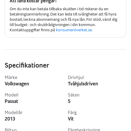
Att låna kostar pengar!
Besiktad till oktober 2026
Om du inte kan betala tillbaka skulden i tid riskerar du en
betalningsanmärkning. Det kan leda till svårigheter att få hyra
Nyligen utfört arbete
bostad, teckna abonnemang och få nya lån. För stöd, vänd dig
till budget- och skuldrådgivningen i din kommun.
Service utförd 2026-03-09
Kontaktuppgifter finns på
konsumentverket.se.
Nytt batteri
Ny generator
Specifikationer
Nya bromsar fram och bak
Märke
Drivhjul
Nya stötdämpare fram och bak
Volkswagen
Tvåhjulsdriven
Tidigare större service
Modell
Säten
Passat
5
Kamrem bytt 2021-04-24 vid 13 427 mil
Modellår
Färg
2013
Vit
Bilen är genomgången och redo för många nya mil.
Biltyp
Färgbeskrivning