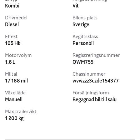
Utrustning
Kombi
Vit
Apple CarPlay
Drivmedel
Bilens plats
Diesel
Sverige
Navigator
Effekt
Avgiftsklass
Parkeringssensorer
105 Hk
Personbil
Motorvolym
Registreringsnummer
Dragkrok
1,6 L
OWM755
Multifunktionsratt
Miltal
Chassinummer
17 188 mil
wvwzzz3czde154377
Färddator
Växellåda
Försäljningsform
Klimatanläggning
Manuell
Begagnad bil till salu
Max trailervikt
Specifikationer
1 200 kg
Registreringsnummer: OWM755
Modellår: 2013
Motor: 1.6 TDI Diesel, 105 hk