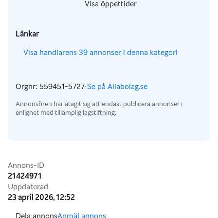
,
Visa öppettider
,
Länkar
,
Visa handlarens 39 annonser i denna kategori
Orgnr: 559451-5727
·
Se på Allabolag.se
,
Annonsören har åtagit sig att endast publicera annonser i
enlighet med tillämplig lagstiftning.
Annonsinformation
Annons-ID
21424971
Uppdaterad
23 april 2026, 12:52
Anmäl annons