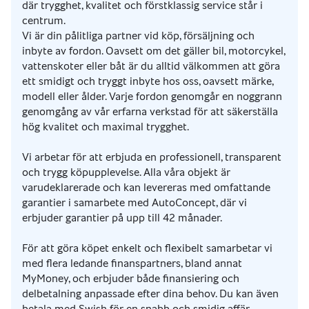
där trygghet, kvalitet och förstklassig service står i
centrum.
Vi är din pålitliga partner vid köp, försäljning och
inbyte av fordon. Oavsett om det gäller bil, motorcykel,
vattenskoter eller båt är du alltid välkommen att göra
ett smidigt och tryggt inbyte hos oss, oavsett märke,
modell eller ålder. Varje fordon genomgår en noggrann
genomgång av vår erfarna verkstad för att säkerställa
hög kvalitet och maximal trygghet.
Vi arbetar för att erbjuda en professionell, transparent
och trygg köpupplevelse. Alla våra objekt är
varudeklarerade och kan levereras med omfattande
garantier i samarbete med AutoConcept, där vi
erbjuder garantier på upp till 42 månader.
För att göra köpet enkelt och flexibelt samarbetar vi
med flera ledande finanspartners, bland annat
MyMoney, och erbjuder både finansiering och
delbetalning anpassade efter dina behov. Du kan även
betala med Swish för en snabb och smidig affär.