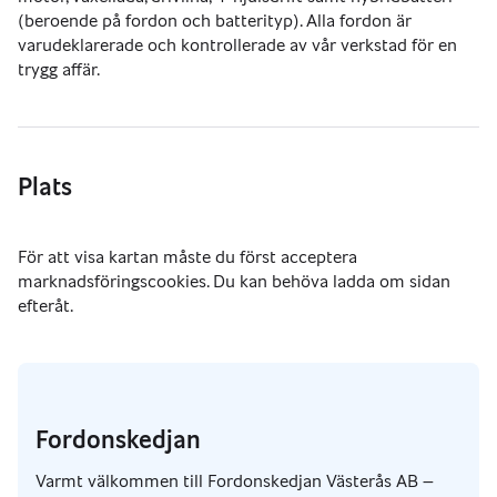
Kontakta oss för mer information eller boka visning och 
(beroende på fordon och batterityp). Alla fordon är
provkörning.
varudeklarerade och kontrollerade av vår verkstad för en
trygg affär.
Plats
Fordonskedjan
Varmt välkommen till Fordonskedjan Västerås AB –