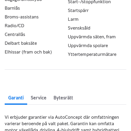
Start-/stoppfunktion
Barnlås
Finansiering, garanti & försäkring
Startspärr
Broms-assistans
Larm
Vi erbjuder trygghet och flexibilitet genom våra 
Radio/CD
Svensksåld
samarbetspartners:
Centrallås
Uppvärmda säten, fram
MyMoney Bank – billån med konkurrenskraftiga villkor
Delbart baksäte
Uppvärmda spolare
Fragus Group – garanti via etablerad garantigrupp
Elhissar (fram och bak)
Yttertemperaturmätare
ICA Försäkring – 2 veckors prova-på-försäkring ingår
Kontakt
Fordonskedjan Västerås AB
Kokillgatan 2A
721 33 Västerås
Garanti
Service
Bytesrätt
Öppettider:
Måndag–Fredag 10–18
Vi erbjuder garantier via AutoConcept där omfattningen
Lördag–Söndag 10–16
varierar beroende på valt paket. Garantin kan omfatta
motor, växellåda, drivlina, 4-hjulsdrift samt hybridbatteri