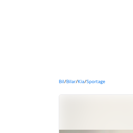
Säljs av
Du är här
Bil
/
Bilar
/
Kia
/
Sportage