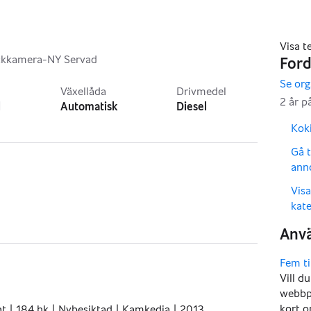
ckkamera-NY Servad
,
Växellåda
Drivmedel
l
Automatisk
Diesel
,
Koki
,
Gå t
ann
,
Vis
kate
Vill d
webbpl
kort o
 | 184 hk | Nybesiktad | Kamkedja | 2013