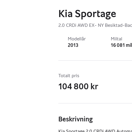
Kia Sportage
2.0 CRDi AWD EX- NY Besiktad-Ba
Modellår
Miltal
2013
16 081 mi
Totalt pris
104 800 kr
Beskrivning
Kia Sportage 2.0 CRDi AWD Automat