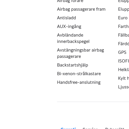
Airbag förare
Elup
Airbag passagerare fram
Elup
Parkeringssensorer fram och bak
Antisladd
Euro
Bluetooth
AUX-ingång
Farth
Avbländande
Fällb
Fyrhjulsdrift (AWD)
innerbackspegel
Färd
Automatisk växellåda
Avstängningsbar airbag
GPS
passagerare
ISOFI
Kamkedja (ingen kamrem)
Backstartshjälp
Helkl
Bi-xenon-strålkastare
En stark och trygg SUV som passar l
Kylt 
framkomlighet under vinterhalvåret
Handsfree-anslutning
Ljuss
Sammanfattning
En välutrustad och fyrhjulsdriven K
automatlåda. Fullservad och nybesik
eluppvärmd vindruta samt parkerin
året runt.