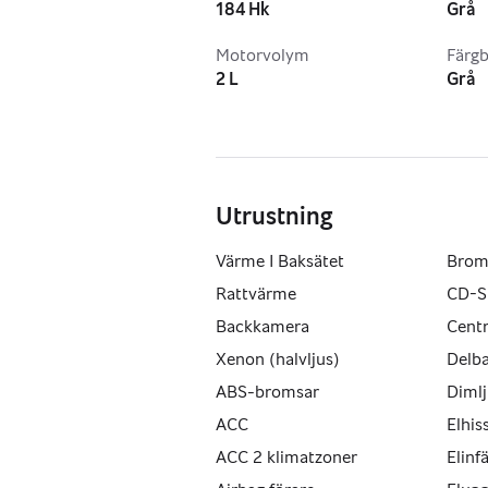
Utrustningsnivå: EX
184 Hk
Grå
Kaross: SUV / Crossover
Motorvolym
Färgb
2 L
Grå
Bagageutrymme: 564 liter
Antal sittplatser: 5
Färg: Grå
Utrustning
Utrustning
Värme I Baksätet
Brom
Skinnstolar
Rattvärme
CD-S
Backkamera
Centr
Eluppvärmda säten fram och bak
Xenon (halvljus)
Delba
Eluppvärmd vindruta
ABS-bromsar
Dimlj
ACC
Elhis
Rattvärmare
ACC 2 klimatzoner
Elinf
Backkamera