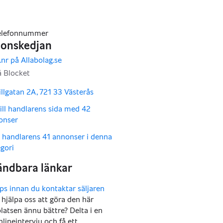
llgatan 2A, 721 33 Västerås
ill handlarens sida med 42
onser
a handlarens 41 annonser i denna
gori
u hjälpa oss att göra den här
atsen ännu bättre? Delta i en
nlineintervju och få ett