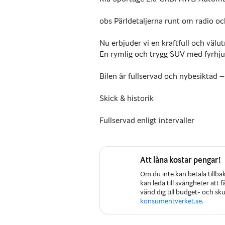
obs Pärldetaljerna runt om radio och
Nu erbjuder vi en kraftfull och väl
En rymlig och trygg SUV med fyrhjul
Bilen är fullservad och nybesiktad –
Skick & historik
Fullservad enligt intervaller
Nybesiktad
Att låna kostar pengar!
Dubbdäck sitter på
Om du inte kan betala tillba
kan leda till svårigheter att
Sommardäck finns men ingår ej
vänd dig till budget- och s
konsumentverket.se.
Väl omhändertagen bil