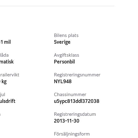
l
Bilens plats
1 mil
Sverige
låda
Avgiftsklass
matisk
Personbil
railervikt
Registreringsnummer
 kg
NYL948
jul
Chassinummer
ulsdrift
u5ypc813ddl372038
 km
n
Registreringsdatum
2013-11-30
Försäljningsform