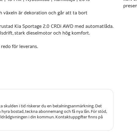
presen
 växeln är dekoration och går att ta bort 
utrustad Kia Sportage 2.0 CRDi AWD med automatlåda. 
sdrift, stark dieselmotor och hög komfort.
 redo för leverans.
ka skulden i tid riskerar du en betalningsanmärkning. Det
 få hyra bostad, teckna abonnemang och få nya lån. För stöd,
kuldrådgivningen i din kommun. Kontaktuppgifter finns på