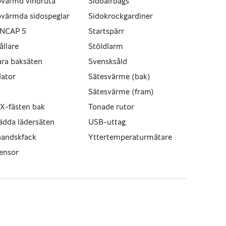
pvärmd vindruta
Sidoairbags
pvärmda sidospeglar
Sidokrockgardiner
 NCAP 5
Startspärr
ållare
Stöldlarm
ara baksäten
Svensksåld
dator
Sätesvärme (bak)
Sätesvärme (fram)
X-fästen bak
Tonade rutor
ädda lädersäten
USB-uttag
ika bra för familjen som för dig som behöver extra 
handskfack
Yttertemperaturmätare
.
ensor
ia Sportage med kraftfull 184 hk dieselmotor och 
tad. Utrustad med värme i fram- och baksäten, 
gssensorer runt om – en mycket kompetent SUV 