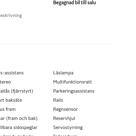
Begagnad bil till salu
eskrivning
s-assistans
Läslampa
tereo
Multifunktionsratt
allås (fjärrstyrt)
Parkeringsassistans
rt baksäte
Rails
us fram
Regnsensor
sar (fram och bak)
Reservhjul
ällbara sidospeglar
Servostyrning