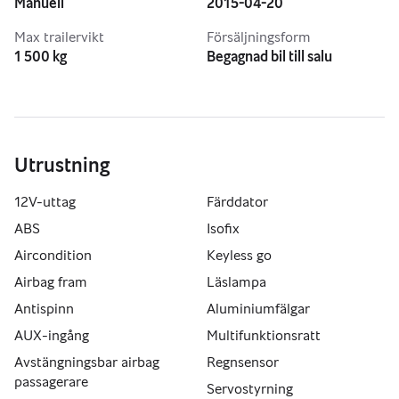
Manuell
2015-04-20
Max trailervikt
Försäljningsform
1 500 kg
Begagnad bil till salu
Utrustning
12V-uttag
Färddator
ABS
Isofix
Aircondition
Keyless go
Airbag fram
Läslampa
Antispinn
Aluminiumfälgar
AUX-ingång
Multifunktionsratt
Avstängningsbar airbag
Regnsensor
passagerare
Servostyrning