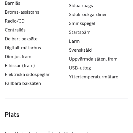
Barnlås
Sidoairbags
Broms-assistans
Sidokrockgardiner
Radio/CD
Sminkspegel
Centrallås
Startspärr
Delbart baksäte
Larm
Digitalt mätarhus
Svensksåld
Dimljus fram
Uppvärmda säten, fram
Elhissar (fram)
USB-uttag
Elektriska sidospeglar
Yttertemperaturmätare
Fällbara baksäten
Plats