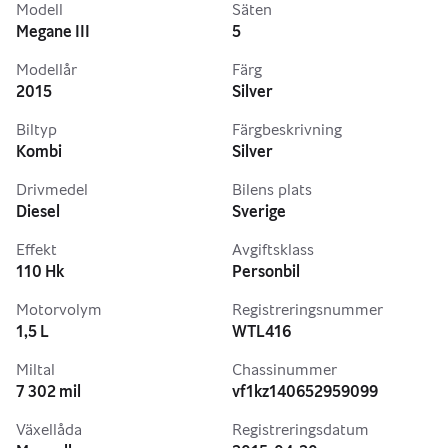
Modell
Säten
Megane III
5
Modellår
Färg
2015
Silver
Biltyp
Färgbeskrivning
Kombi
Silver
Drivmedel
Bilens plats
Diesel
Sverige
Effekt
Avgiftsklass
110 Hk
Personbil
Motorvolym
Registreringsnummer
1,5 L
WTL416
Miltal
Chassinummer
7 302 mil
vf1kz140652959099
Växellåda
Registreringsdatum