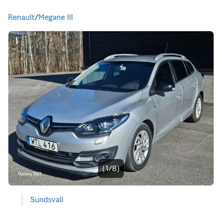
Du är här
Renault
/
Megane III
Bildgalleri
(1/8)
Sundsvall