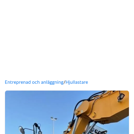
Du är här
Entreprenad och anläggning
/
Hjullastare