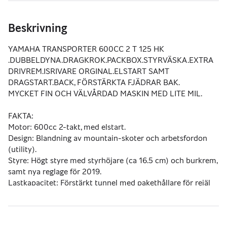
Beskrivning
YAMAHA TRANSPORTER 600CC 2 T 125 HK
.DUBBELDYNA.DRAGKROK.PACKBOX.STYRVÄSKA.EXTRA 
DRIVREM.ISRIVARE ORGINAL.ELSTART SAMT 
DRAGSTART.BACK, FÖRSTÄRKTA FJÄDRAR BAK.
MYCKET FIN OCH VÄLVÅRDAD MASKIN MED LITE MIL.
FAKTA:
Motor: 600cc 2-takt, med elstart.
Design: Blandning av mountain-skoter och arbetsfordon 
(utility).
Styre: Högt styre med styrhöjare (ca 16.5 cm) och burkrem, 
samt nya reglage för 2019.
Lastkapacitet: Förstärkt tunnel med pakethållare för rejäl 
last, draganordning och ofta tillgänglig med packlåda.
Boggie: Har ledad bakdel (flippboggi) för bättre prestanda i 
lössnö och svår terräng.