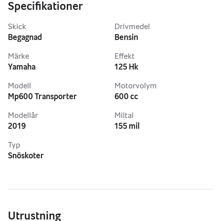
Matta: Lång matta (154 tum) med 2, 25-tums kammar 
Specifikationer
(Camso) för bra grepp och drivning i djup snö.
Komfort: Mountain-dyna (ibland med förvaring), och värme 
Skick
Drivmedel
i handtagen (på vissa utrustade modeller).
Begagnad
Bensin
Märke
Effekt
Yamaha
125 Hk
Modell
Motorvolym
Mp600 Transporter
600 cc
Modellår
Miltal
2019
155 mil
Typ
Snöskoter
Utrustning