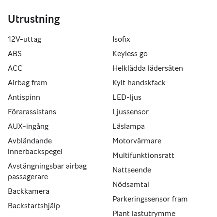
Lördag 11.00-15.00
Söndag STÄNGT
Utrustning
Tel:  0737091901
12V-uttag
Isofix
Mer information hittar du på http://www.biluxab.se
ABS
Keyless go
ACC
Helklädda lädersäten
Airbag fram
Kylt handskfack
Antispinn
LED-ljus
Förarassistans
Ljussensor
AUX-ingång
Läslampa
Avbländande
Motorvärmare
innerbackspegel
Multifunktionsratt
Avstängningsbar airbag
Nattseende
passagerare
Nödsamtal
Backkamera
Parkeringssensor fram
Backstartshjälp
Plant lastutrymme