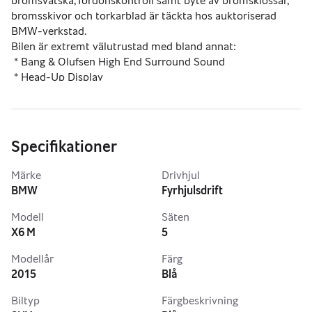
bromsvätska, fordonskontroll samt byte av bromsklossar, 
bromsskivor och torkarblad är täckta hos auktoriserad 
BMW-verkstad.
Bilen är extremt välutrustad med bland annat:
 * Bang & Olufsen High End Surround Sound
 * Head-Up Display
 * Night Vision med personigenkänning
 * Adaptiva LED-strålkastare
 * Surround View & Backkamera
 * Soft-Close dörrar
Specifikationer
 * Parkeringsvärmare (fjärrstyrd)
 * Rattvärme
Märke
Drivhjul
 * Alcantara innertak
BMW
Fyrhjulsdrift
 * M Multifunktionsstolar
 * Navigation Professional
Modell
Säten
Information: Bilen ska in på service nu i maj, vilket täcks av 
X6 M
5
Service Inclusive Plus-avtalet. Detta kan ombesörjas innan 
Modellår
Färg
leverans. serviceavtalet är kopplat till bilen och ej ägaren. 
2015
Blå
Välkommen in till oss på Bilux AB – vi hjälper dig gärna att 
Biltyp
Färgbeskrivning
göra en trygg och smidig affär!