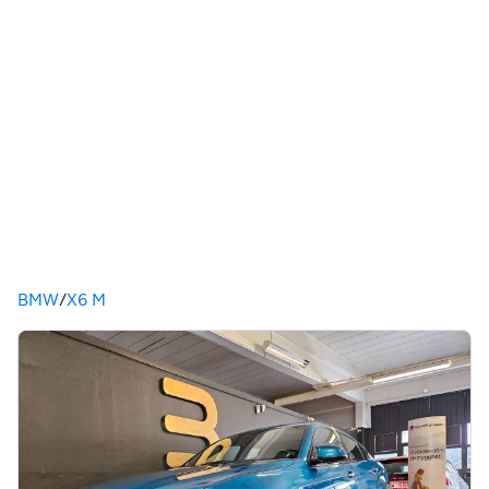
Du är här
BMW
/
X6 M