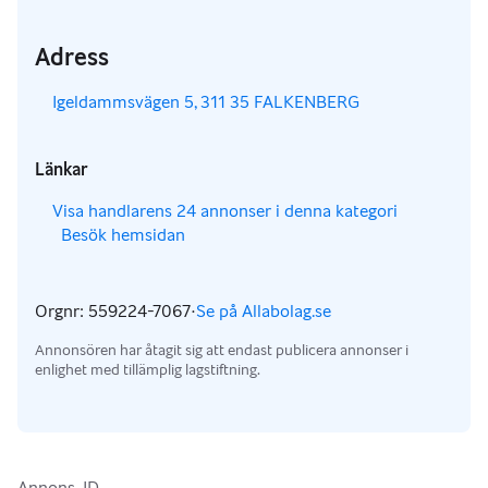
Adress
,
Igeldammsvägen 5, 311 35 FALKENBERG
Länkar
,
Visa handlarens 24 annonser i denna kategori
Besök hemsidan
,
,
Orgnr: 559224-7067
·
Se på Allabolag.se
,
Annonsören har åtagit sig att endast publicera annonser i
enlighet med tillämplig lagstiftning.
Annons-ID