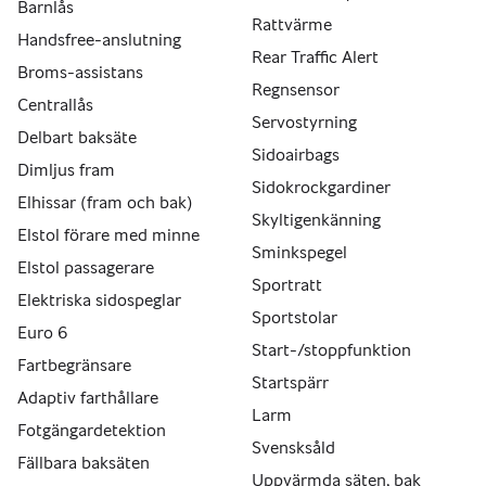
Barnlås
Rattvärme
Handsfree-anslutning
Rear Traffic Alert
Broms-assistans
Regnsensor
Centrallås
Servostyrning
Delbart baksäte
Sidoairbags
Dimljus fram
Sidokrockgardiner
Elhissar (fram och bak)
Skyltigenkänning
Elstol förare med minne
Sminkspegel
Elstol passagerare
Sportratt
Elektriska sidospeglar
Sportstolar
Euro 6
Start-/stoppfunktion
Fartbegränsare
Startspärr
Adaptiv farthållare
Larm
Fotgängardetektion
Svensksåld
Fällbara baksäten
Uppvärmda säten, bak