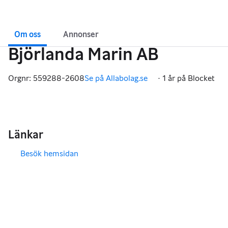
Om oss
Annonser
Björlanda Marin AB
Orgnr: 559288-2608
Se på Allabolag.se
·
1 år på Blocket
,
Länkar
Besök hemsidan
,
,