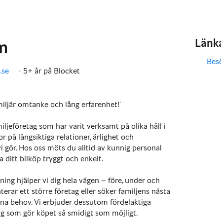
Länk
m
Bes
,
,
.se
·
5+ år på Blocket
miljär omtanke och lång erfarenhet!'
ljeföretag som har varit verksamt på olika håll i
or på långsiktiga relationer, ärlighet och
i gör. Hos oss möts du alltid av kunnig personal
a ditt bilköp tryggt och enkelt.
ing hjälper vi dig hela vägen – före, under och
erar ett större företag eller söker familjens nästa
 dina behov. Vi erbjuder dessutom fördelaktiga
ng som gör köpet så smidigt som möjligt.