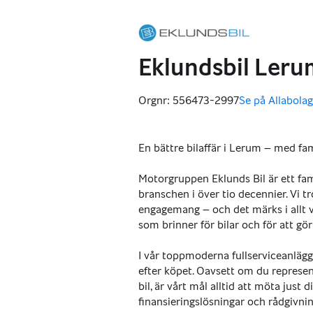
Eklundsbil Leru
Orgnr: 556473-2997
Se på Allabolag
,
En bättre bilaffär i Lerum – med fa
Motorgruppen Eklunds Bil är ett fami
branschen i över tio decennier. Vi tr
engagemang – och det märks i allt v
som brinner för bilar och för att gör
I vår toppmoderna fullserviceanläggn
efter köpet. Oavsett om du represent
bil, är vårt mål alltid att möta just
finansieringslösningar och rådgivni