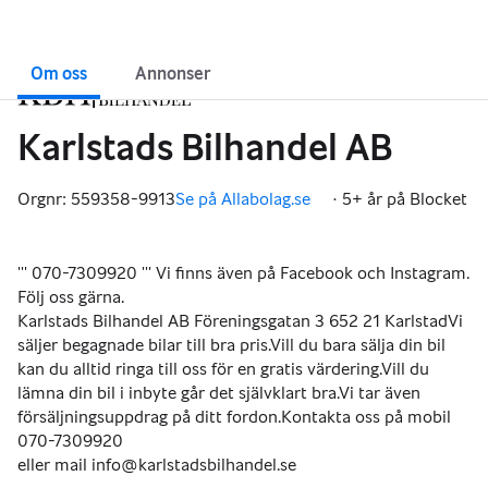
Om oss
Annonser
Karlstads Bilhandel AB
Orgnr: 559358-9913
Se på Allabolag.se
·
5+ år på Blocket
,
''' 070-7309920 ''' Vi finns även på Facebook och Instagram.
Följ oss gärna.
Karlstads Bilhandel AB Föreningsgatan 3 652 21 KarlstadVi
säljer begagnade bilar till bra pris.Vill du bara sälja din bil
kan du alltid ringa till oss för en gratis värdering.Vill du
lämna din bil i inbyte går det självklart bra.Vi tar även
försäljningsuppdrag på ditt fordon.Kontakta oss på mobil
070-7309920
eller mail info@karlstadsbilhandel.se