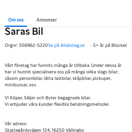
Om oss
Annonser
Saras Bil
Orgnr: 556962-5220
Se på Allabolag.se
·
5+ år på Blocket
,
Vårt företag har funnits många år tillbaka. Under dessa år
har vi hunnit specialisera oss på många olika slags bilar;
såsom personbilar, lätta lastbilar, skåpbilar, pickuper,
minibussar, osv.
Vi Köper, Säljer och Byter begagnade bilar.
Vi erbjuder våra kunder flexibla betalningsmetoder.
Vår adress:
Skattegårdsvägen 124, 16250 Vällingby