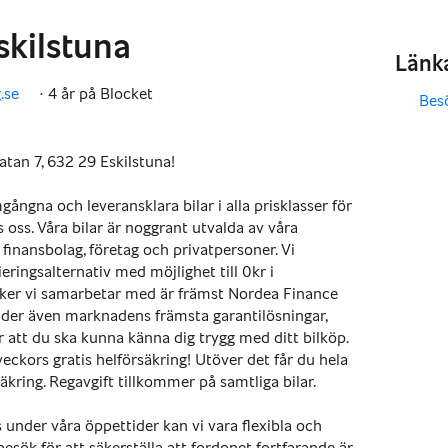
skilstuna
Länk
.se
·
4 år på Blocket
Bes
,
,
atan 7, 632 29 Eskilstuna!
ngna och leveransklara bilar i alla prisklasser för
os oss. Våra bilar är noggrant utvalda av våra
finansbolag, företag och privatpersoner. Vi
ringsalternativ med möjlighet till 0kr i
ker vi samarbetar med är främst Nordea Finance
der även marknadens främsta garantilösningar,
r att du ska kunna känna dig trygg med ditt bilköp.
veckors gratis helförsäkring! Utöver det får du hela
kring. Regavgift tillkommer på samtliga bilar.
 under våra öppettider kan vi vara flexibla och
 besök för att säkerställa att fordonet fortfarande är