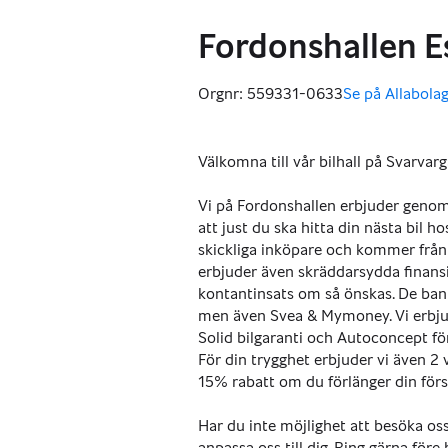
Fordonshallen E
Orgnr: 559331-0633
Se på Allabolag
,
Välkomna till vår bilhall på Svarvarg
Vi på Fordonshallen erbjuder genomgå
att just du ska hitta din nästa bil h
skickliga inköpare och kommer från 
erbjuder även skräddarsydda finansie
kontantinsats om så önskas. De ban
men även Svea & Mymoney. Vi erbju
Solid bilgaranti och Autoconcept fö
För din trygghet erbjuder vi även 2 
15% rabatt om du förlänger din försä
Har du inte möjlighet att besöka oss
anpassa oss till dig. Ring gärna före