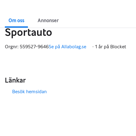
Om oss
Annonser
Sportauto
Orgnr: 559527-9646
Se på Allabolag.se
·
1 år på Blocket
,
Länkar
Besök hemsidan
,
,