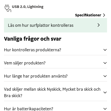
Den här iPaden är kompatibel med Apple Pencil (1:a
USB 2.0, Lightning
generationen) och Touch ID, vilket ger dig enkel och
Specifikationer
säker åtkomst till enheten med bara en knapptryckning.
Läs om hur surfplattor kontrolleras
Apple-ekosystem
Den här iPaden fungerar utmärkt tillsammans med
Vanliga frågor och svar
resten av Apple-ekosystemet, så att du enkelt kan dela,
synkronisera och arbeta över enheter.
Hur kontrolleras produkterna?
Vem säljer produkten?
Hur länge har produkten använts?
Vad skiljer mellan skick Nyskick, Mycket bra skick och
Bra skick?
Hur är batterikapaciteten?