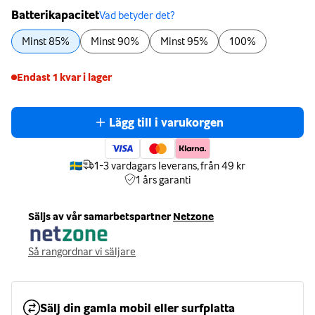
Batterikapacitet
Vad betyder det?
Minst 85%
Minst 90%
Minst 95%
100%
Endast 1 kvar i lager
Lägg till i varukorgen
🇸🇪
1-3 vardagars leverans, från 49 kr
1 års
garanti
Säljs av vår samarbetspartner
Netzone
Så rangordnar vi säljare
Sälj din gamla mobil eller surfplatta