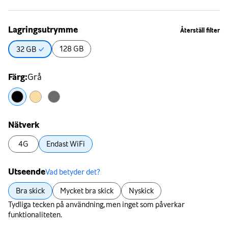
Lagringsutrymme
Återställ filter
128 GB
32 GB
Färg
:
Grå
Nätverk
4G
Endast WiFi
Utseende
Vad betyder det?
Bra skick
Mycket bra skick
Nyskick
Tydliga tecken på användning, men inget som påverkar
funktionaliteten.