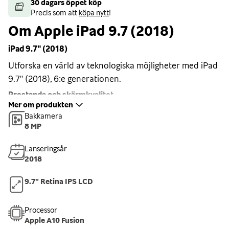
30 dagars öppet köp
Precis som att
köpa nytt
!
Om Apple iPad 9.7 (2018)
iPad 9.7" (2018)
Utforska en värld av teknologiska möjligheter med iPad
9.7" (2018), 6:e generationen.
Prestanda och skärmkvalitet
Mer om produkten
Drevet av en kraftig A10 Fusion-chip, säkerställer den
Bakkamera
jämn prestanda för olika uppgifter. Den 9.7-tums
8 MP
Retina-skärmen levererar skarpa detaljer, livliga färger
Lanseringsår
och imponerande upplösning.
2018
Kameror
9.7" Retina IPS LCD
iPad 9.7" (2018) är utrustad med två avancerade
kameror; en framåtvänd 1,2 MP FaceTime HD-
skärmkamera och en 8 MP kamera på baksidan.
Processor
Apple A10 Fusion
Apple Pencil och Autentisering