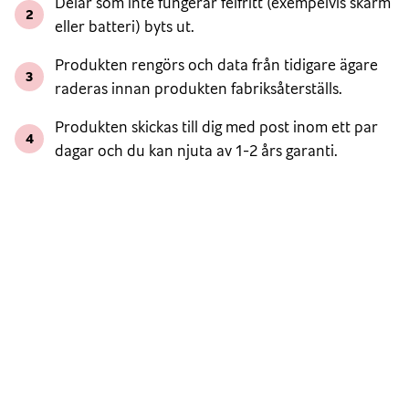
Delar som inte fungerar felfritt (exempelvis skärm
2
eller batteri) byts ut.
Produkten rengörs och data från tidigare ägare
3
raderas innan produkten fabriksåterställs.
Produkten skickas till dig med post inom ett par
4
dagar och du kan njuta av 1-2 års garanti.