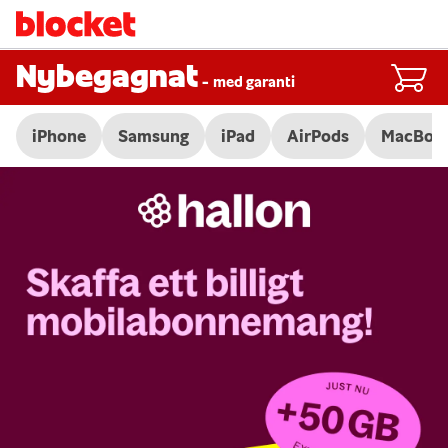
Nybegagnat
-
med garanti
iPhone
Samsung
iPad
AirPods
MacBoo
Slide 1 of 3