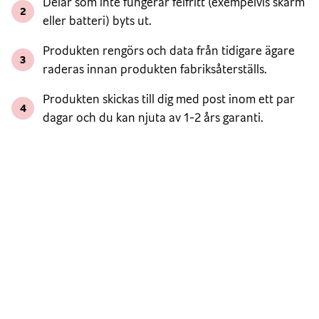
Delar som inte fungerar felfritt (exempelvis skärm
2
eller batteri) byts ut.
Produkten rengörs och data från tidigare ägare
3
raderas innan produkten fabriksåterställs.
Produkten skickas till dig med post inom ett par
4
dagar och du kan njuta av 1-2 års garanti.