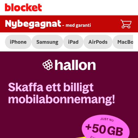
Nybegagnat
-
med garanti
iPhone
Samsung
iPad
AirPods
MacBoo
Slide 1 of 3