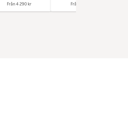
Från
4 290 kr
Från
1 340 kr