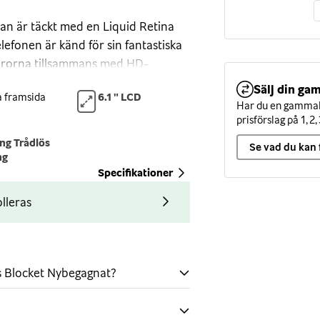
an är täckt med en Liquid Retina
efonen är känd för sin fantastiska
merorna tillsammans med HD-
 på alla dina bilder i
Sälj din gam
 framsida
6.1 " LCD
Har du en gammal 
prisförslag på 1, 2, 
ing Trådlös
 på din telefon för att låsa upp
Se vad du kan 
ng
 med applikationer som använder
Specifikationer
kniken för identifiering och
u 30% snabbare, fungerar på längre
lleras
digare iPhone-modeller.
räkna med kvalitet ut i
s Blocket Nybegagnat?
n unik vidvinkel och ett teleobjektiv
et du ser. Tack vare den nya