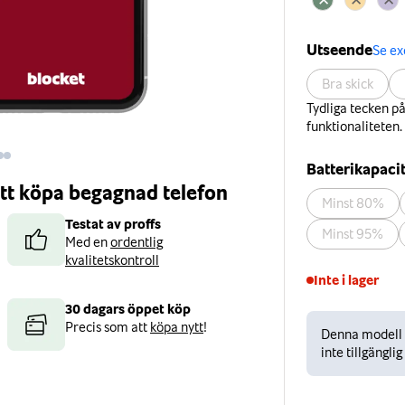
Utseende
Se e
Bra skick
Tydliga tecken p
funktionaliteten.
Batterikapaci
 att köpa begagnad telefon
Minst 80%
Testat av proffs
Minst 95%
Med en
ordentlig
kvalitetskontroll
Inte i lager
30 dagars öppet köp
Precis som att
köpa nytt
!
Denna modell ä
inte tillgänglig