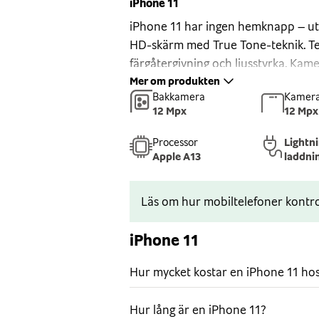
iPhone 11
iPhone 11 har ingen hemknapp – ut
HD-skärm med True Tone-teknik. Tel
färgåtergivning och ljusstyrka. Ka
skärmen ger dig ett proffsigt resultat
Mer om produkten
Bakkamera
Kamera
ultravidvinkelsobjektiv.
12 Mpx
12 Mpx
Face ID
Processor
Lightn
Med Face ID behöver du endast titta
Apple A13
laddni
den. Detta kan du även kombinera
Face ID som lösenord – tryggaste te
dessutom så enkelt. iPhone 11 är n
Läs om hur mobiltelefoner kontro
håll och från fler vinklar än hos ti
iPhone 11
Kamerorna
Med sin 12 MP dubbelkamera kan du 
Hur mycket kostar en iPhone 11 ho
fingerspetsarna. iPhone 11 ger dig e
som fånga upp fyra gånger mer av d
Hur lång är en iPhone 11?