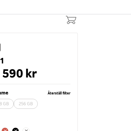
11
 590 kr
ymme
Återställ filter
8 GB
256 GB