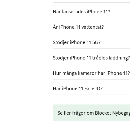
funktionen ”Nattläge” kommer du äv
omgivning. Nytt är också att du nu 
När lanserades iPhone 11?
Vision. Detta är den högsta kvalité
Hastighet före allt
Är iPhone 11 vattentät?
Är du en frekvent mobilanvändare? 
för dig! Den är ännu snabbare än ti
Stödjer iPhone 11 5G?
energieffektivt som möjligt så att ba
den här telefonen alltid garanterar
Stödjer iPhone 11 trådlös laddning?
funktioner och spel. För hastigheten
Hur många kameror har iPhone 11?
Ladda trådlöst
Glöm alla sladdar med den nya QI-t
Har iPhone 11 Face ID?
telefonen trådlöst.
Se fler frågor om Blocket Nybega