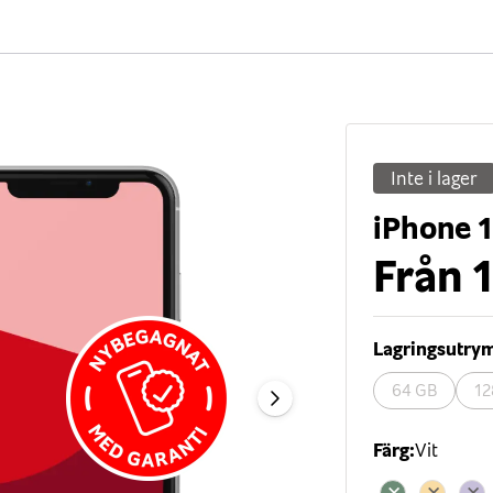
Inte i lager
iPhone 
Från
1
Lagringsutr
64 GB
12
Färg
:
Vit