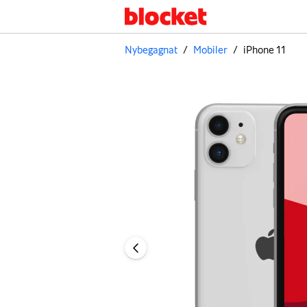
Nybegagnat
/
Mobiler
/
iPhone 11
Bild 1 av 3