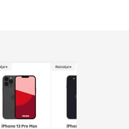
äljare
Bästsäljare
Bästsä
iPhone 13 Pro Max
iPhone se (2022)