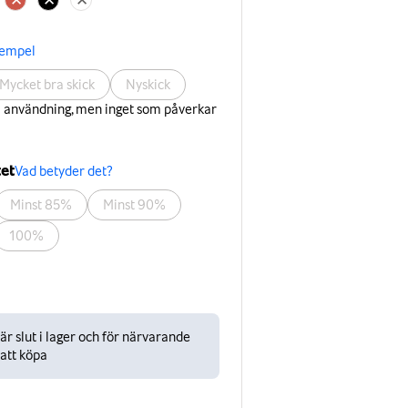
xempel
Mycket bra skick
Nyskick
å användning, men inget som påverkar
tet
Vad betyder det?
Minst 85%
Minst 90%
100%
r slut i lager och för närvarande
 att köpa