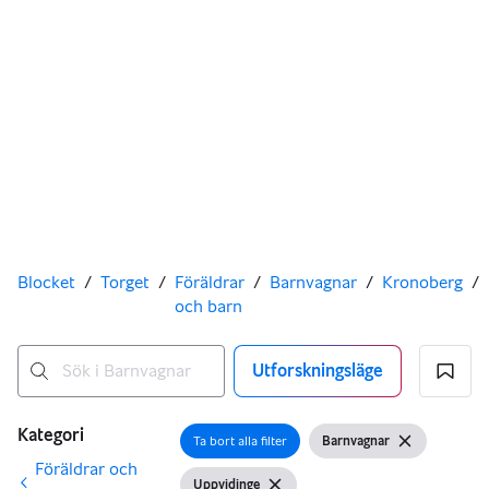
Du är här
Blocket
/
Torget
/
Föräldrar
/
Barnvagnar
/
Kronoberg
/
och barn
Utforskningsläge
Inga resultat
Filter
Kategori
Ta bort alla filter
Barnvagnar
Öppna filter
Visa filter
Ta bort filte
Föräldrar och
Uppvidinge