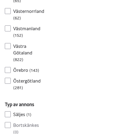
(
65
)
Västernorrland
(
62
)
Västmanland
(
152
)
Västra
Götaland
(
822
)
Örebro
(
143
)
Östergötland
(
281
)
Typ av annons
Säljes
(
1
)
Bortskänkes
(
0
)