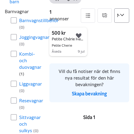
Visa filter
Ta bort filter
barn
Barnvagnar
1
annonser
Barnvagnstillbehör
(
0
)
1 annonser
500 kr
Joggingvagnar
Lägg till i favoriter.
Petite Chérie Heritage 2 duovagn grå
(
0
)
Petite Cherie
Åseda
9 jul
Kombi-
Gå till annonsen
och
duovagnar
Vill du få notiser när det finns
(
1
)
nya resultat för den här
Liggvagnar
bevakningen?
(
0
)
Skapa bevakning
Resevagnar
(
0
)
Sittvagnar
Sida 1
Sidor
och
sulkys
(
0
)