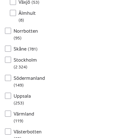
Växjö
(
53
)
Älmhult
(
8
)
Norrbotten
(
95
)
Skåne
(
781
)
Stockholm
(
2 324
)
Södermanland
(
149
)
Uppsala
(
253
)
Värmland
(
119
)
Västerbotten