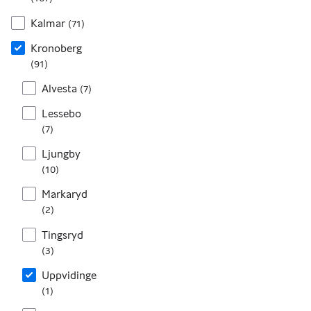
Kalmar
(
71
)
Kronoberg
(
91
)
Alvesta
(
7
)
Lessebo
(
7
)
Ljungby
(
10
)
Markaryd
(
2
)
Tingsryd
(
3
)
Uppvidinge
(
1
)