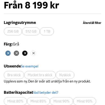
Från
8 199 kr
Lagringsutrymme
Återställ filter
256 GB
512 GB
1 TB
Färg
:
Grå
Utseende
Se exempel
Bra skick
Mycket bra skick
Nyskick
Upplevs som ny. Den är svår att urskilja från en ny produkt.
Batterikapacitet
Vad betyder det?
Minst 80%
Minst 85%
Minst 90%
Minst 95%