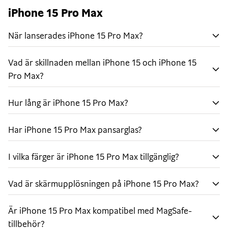
Omvälvande A17 Pro-chip
iPhone 15 Pro Max
Grafik i proffsklass får mobilspel att kännas
När lanserades iPhone 15 Pro Max?
uppslukande med detaljerade miljöer och
verklighetstrogna karaktärer. A17 Pro är också otroligt
Vad är skillnaden mellan iPhone 15 och iPhone 15
effektivt och bidrar till att batteriet räcker hela dagen.
Pro Max?
Kraftfullt proffskamerasystem
Enorm frihet att komponera din bild med sju objektiv
Hur lång är iPhone 15 Pro Max?
som är riktigt Pro. Ta bilder med superhög upplösning
samt fler färger och detaljer på huvudkameran med 48
Har iPhone 15 Pro Max pansarglas?
MP. Och ta skarpare närbilder på längre avstånd med
5× tele på iPhone 15 Pro Max.
I vilka färger är iPhone 15 Pro Max tillgänglig?
Flexibel snabbknapp
Vad är skärmupplösningen på iPhone 15 Pro Max?
Snabbknappen är den enkla vägen till din
favoritfunktion. Ställ bara in den du vill ha, till exempel
Är iPhone 15 Pro Max kompatibel med MagSafe-
tyst läge, kamera, röstmemo eller genväg. Håll sedan in
tillbehör?
knappen när du vill använda funktionen.