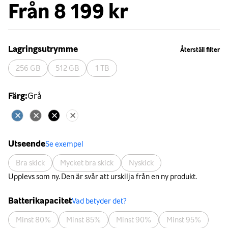
Från
8 199 kr
Lagringsutrymme
Återställ filter
256 GB
512 GB
1 TB
Färg
:
Grå
Utseende
Se exempel
Bra skick
Mycket bra skick
Nyskick
Upplevs som ny. Den är svår att urskilja från en ny produkt.
Batterikapacitet
Vad betyder det?
Minst 80%
Minst 85%
Minst 90%
Minst 95%