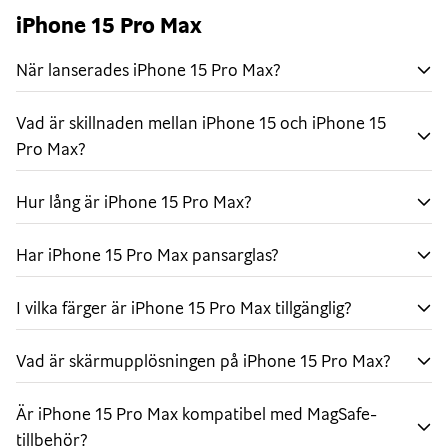
Omvälvande A17 Pro-chip
iPhone 15 Pro Max
Grafik i proffsklass får mobilspel att kännas
När lanserades iPhone 15 Pro Max?
uppslukande med detaljerade miljöer och
verklighetstrogna karaktärer. A17 Pro är också otroligt
Vad är skillnaden mellan iPhone 15 och iPhone 15
effektivt och bidrar till att batteriet räcker hela dagen.
Pro Max?
Kraftfullt proffskamerasystem
Enorm frihet att komponera din bild med sju objektiv
Hur lång är iPhone 15 Pro Max?
som är riktigt Pro. Ta bilder med superhög upplösning
samt fler färger och detaljer på huvudkameran med 48
Har iPhone 15 Pro Max pansarglas?
MP. Och ta skarpare närbilder på längre avstånd med
5× tele på iPhone 15 Pro Max.
I vilka färger är iPhone 15 Pro Max tillgänglig?
Flexibel snabbknapp
Vad är skärmupplösningen på iPhone 15 Pro Max?
Snabbknappen är den enkla vägen till din
favoritfunktion. Ställ bara in den du vill ha, till exempel
Är iPhone 15 Pro Max kompatibel med MagSafe-
tyst läge, kamera, röstmemo eller genväg. Håll sedan in
tillbehör?
knappen när du vill använda funktionen.