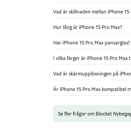
Omvälvande A17 Pro-chip
Vad är skillnaden mellan iPhone 15
Grafik i proffsklass får mobilspel 
detaljerade miljöer och verklighets
otroligt effektivt och bidrar till att
Hur lång är iPhone 15 Pro Max?
Kraftfullt proffskamerasystem
Har iPhone 15 Pro Max pansarglas?
Enorm frihet att komponera din bild 
Ta bilder med superhög upplösning s
I vilka färger är iPhone 15 Pro Max ti
huvudkameran med 48 MP. Och ta sk
avstånd med 5× tele på iPhone 15 
Vad är skärmupplösningen på iPho
Flexibel snabbknapp
Snabbknappen är den enkla vägen till
Är iPhone 15 Pro Max kompatibel m
den du vill ha, till exempel tyst läg
Håll sedan in knappen när du vill 
Proffsanslutning
Se fler frågor om Blocket Nybega
Med den nya usb-c-kontakten kan d
samma kabel som du använder till 