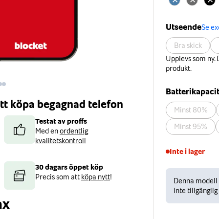
Utseende
Se e
Bra skick
Upplevs som ny. D
produkt.
Batterikapaci
 att köpa begagnad telefon
Minst 80%
Testat av proffs
Minst 95%
Med en
ordentlig
kvalitetskontroll
Inte i lager
30 dagars öppet köp
Precis som att
köpa nytt
!
Denna modell ä
inte tillgänglig
ax