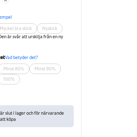
xempel
Mycket bra skick
Nyskick
en är svår att urskilja från en ny
tet
Vad betyder det?
Minst 85%
Minst 90%
100%
r slut i lager och för närvarande
 att köpa