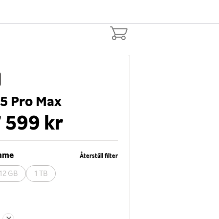
15 Pro Max
 599 kr
ymme
Återställ filter
12 GB
1 TB