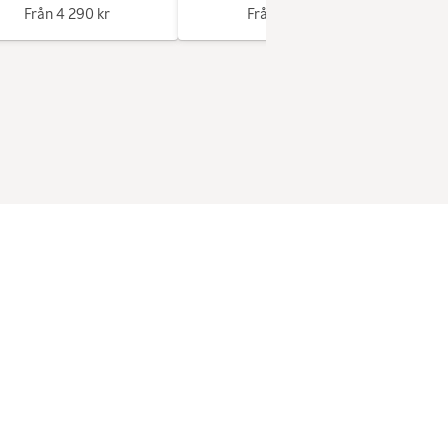
Från
4 290 kr
Från
1 340 kr