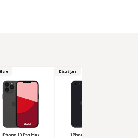
äljare
Bästsäljare
Bästsä
iPhone 13 Pro Max
iPhone se (2022)