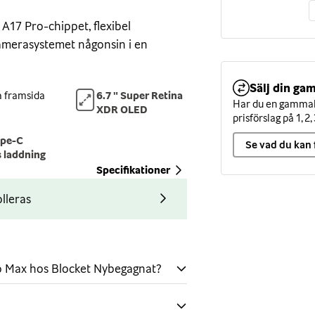
A17 Pro-chippet, flexibel
amerasystemet någonsin i en
Sälj din gam
 framsida
6.7 " Super Retina
Har du en gammal 
rkt och lätt rymdindustriklassat
XDR OLED
prisförslag på 1, 2, 
glas. Den har även en framsida i
ype-C
et smartphoneglas som helst. Och
Se vad du kan 
s laddning
amm.
Specifikationer
lleras
 tum med ProMotion ökar
 när du behöver grafikprestanda
 bubblar notiser och liveaktiviteter
t räcker att kasta ett öga på
o Max hos Blocket Nybegagnat?
 på den för att hålla dig