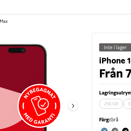
 Max
Inte i lager
iPhone 
Från
7
Lagringsutr
256 GB
5
Färg
:
Grå