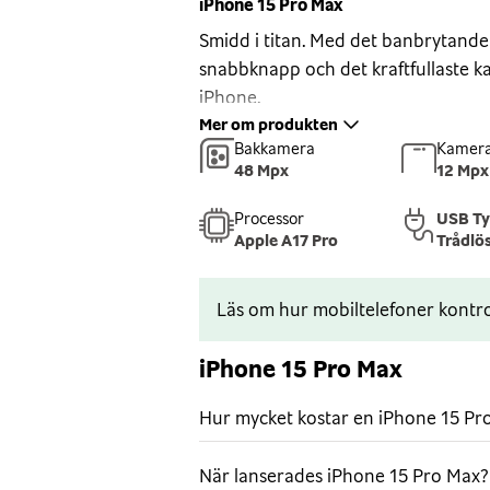
iPhone 15 Pro Max
Smidd i titan. Med det banbrytande 
snabbknapp och det kraftfullaste k
iPhone.
Mer om produkten
Smidd i titan
Bakkamera
Kamera
iPhone 15 Pro Max är designad i sta
48 Mpx
12 Mpx
titan med baksida i texturerat matt 
Processor
USB T
Ceramic Shield som tål mer än vilk
Apple A17 Pro
Trådlö
den står emot vatten, stänk och d
Avancerad skärm
Läs om hur mobiltelefoner kontro
Super Retina XDR-skärmen på 6,7
uppdateringsfrekvensen till 120 Hz
iPhone 15 Pro Max
utöver det vanliga. I Dynamic Island
upp. Och skärmen är alltid på, så de
Hur mycket kostar en iPhone 15 Pr
låsskärmen – du behöver inte trycka
uppdaterad.
När lanserades iPhone 15 Pro Max?