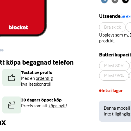
Utseende
Se e
Bra skick
Upplevs som ny. D
produkt.
Batterikapaci
 att köpa begagnad telefon
Minst 80%
Testat av proffs
Minst 95%
Med en
ordentlig
kvalitetskontroll
Inte i lager
30 dagars öppet köp
Precis som att
köpa nytt
!
Denna modell ä
inte tillgänglig
ax