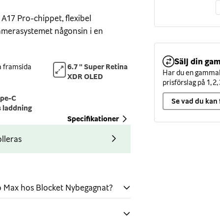
A17 Pro-chippet, flexibel
amerasystemet någonsin i en
Sälj din gam
 framsida
6.7 " Super Retina
Har du en gammal 
rkt och lätt rymdindustriklassat
XDR OLED
prisförslag på 1, 2, 
glas. Den har även en framsida i
ype-C
et smartphoneglas som helst. Och
Se vad du kan 
s laddning
amm.
Specifikationer
lleras
 tum med ProMotion ökar
 när du behöver grafikprestanda
 bubblar notiser och liveaktiviteter
t räcker att kasta ett öga på
o Max hos Blocket Nybegagnat?
 på den för att hålla dig