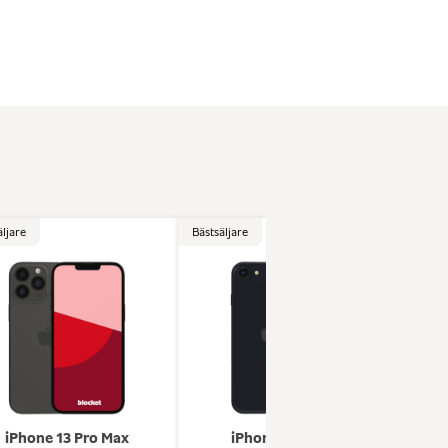
äljare
Bästsäljare
Bästsä
iPhone 13 Pro Max
iPhone se (2022)