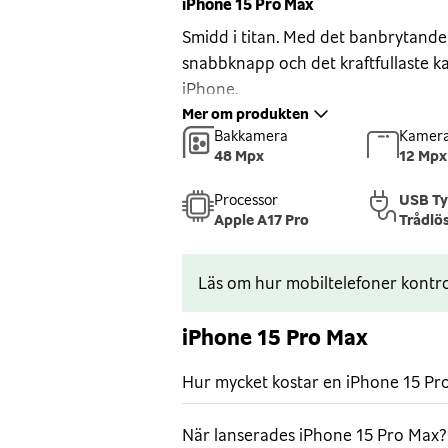
iPhone 15 Pro Max
Smidd i titan. Med det banbrytande 
snabbknapp och det kraftfullaste k
iPhone.
Mer om produkten
Smidd i titan
Bakkamera
Kamera
iPhone 15 Pro Max är designad i sta
48 Mpx
12 Mpx
titan med baksida i texturerat matt 
Processor
USB T
Ceramic Shield som tål mer än vilk
Apple A17 Pro
Trådlö
den står emot vatten, stänk och d
Avancerad skärm
Läs om hur mobiltelefoner kontro
Super Retina XDR-skärmen på 6,7
uppdateringsfrekvensen till 120 Hz
iPhone 15 Pro Max
utöver det vanliga. I Dynamic Island
upp. Och skärmen är alltid på, så de
Hur mycket kostar en iPhone 15 Pr
låsskärmen – du behöver inte trycka
uppdaterad.
När lanserades iPhone 15 Pro Max?