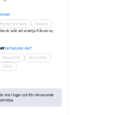
xempel
Mycket bra skick
Nyskick
en är svår att urskilja från en ny
tet
Vad betyder det?
Minst 85%
Minst 90%
100%
r slut i lager och för närvarande
 att köpa