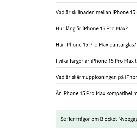
Omvälvande A17 Pro-chip
Vad är skillnaden mellan iPhone 15
Grafik i proffsklass får mobilspel 
detaljerade miljöer och verklighets
otroligt effektivt och bidrar till att
Hur lång är iPhone 15 Pro Max?
Kraftfullt proffskamerasystem
Har iPhone 15 Pro Max pansarglas?
Enorm frihet att komponera din bild 
Ta bilder med superhög upplösning s
I vilka färger är iPhone 15 Pro Max ti
huvudkameran med 48 MP. Och ta sk
avstånd med 5× tele på iPhone 15 
Vad är skärmupplösningen på iPho
Flexibel snabbknapp
Snabbknappen är den enkla vägen till
Är iPhone 15 Pro Max kompatibel m
den du vill ha, till exempel tyst läg
Håll sedan in knappen när du vill 
Proffsanslutning
Se fler frågor om Blocket Nybega
Med den nya usb-c-kontakten kan d
samma kabel som du använder till 