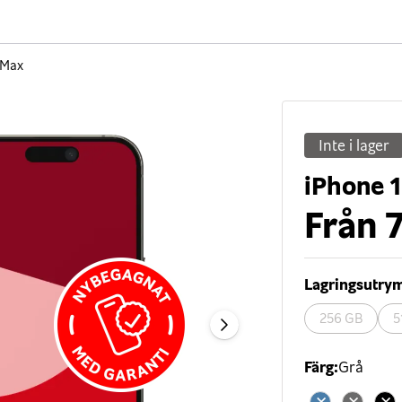
 Max
Inte i lager
iPhone 
Från
7
Lagringsutr
256 GB
5
Färg
:
Grå