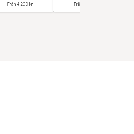
Från
4 290 kr
Från
1 340 kr