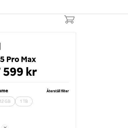
15 Pro Max
 599 kr
ymme
Återställ filter
12 GB
1 TB