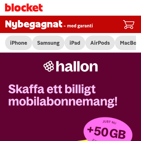
Nybegagnat
-
med garanti
iPhone
Samsung
iPad
AirPods
MacBoo
Slide 1 of 3