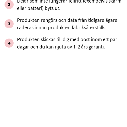
Delar som inte fungerar felfritt (exempelvis skärm
2
eller batteri) byts ut.
Produkten rengörs och data från tidigare ägare
3
raderas innan produkten fabriksåterställs.
Produkten skickas till dig med post inom ett par
4
dagar och du kan njuta av 1-2 års garanti.