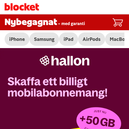
Nybegagnat
-
med garanti
iPhone
Samsung
iPad
AirPods
MacBoo
Slide 1 of 3