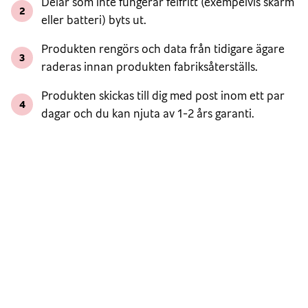
Delar som inte fungerar felfritt (exempelvis skärm
2
eller batteri) byts ut.
Produkten rengörs och data från tidigare ägare
3
raderas innan produkten fabriksåterställs.
Produkten skickas till dig med post inom ett par
4
dagar och du kan njuta av 1-2 års garanti.