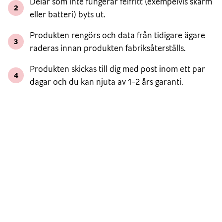
Delar som inte fungerar felfritt (exempelvis skärm
2
eller batteri) byts ut.
Produkten rengörs och data från tidigare ägare
3
raderas innan produkten fabriksåterställs.
Produkten skickas till dig med post inom ett par
4
dagar och du kan njuta av 1-2 års garanti.