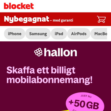
Nybegagnat
-
med garanti
iPhone
Samsung
iPad
AirPods
MacBoo
Slide 1 of 3