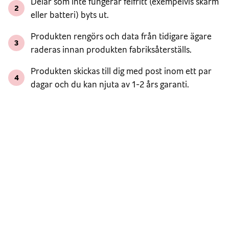
Delar som inte fungerar felfritt (exempelvis skärm
2
eller batteri) byts ut.
Produkten rengörs och data från tidigare ägare
3
raderas innan produkten fabriksåterställs.
Produkten skickas till dig med post inom ett par
4
dagar och du kan njuta av 1-2 års garanti.