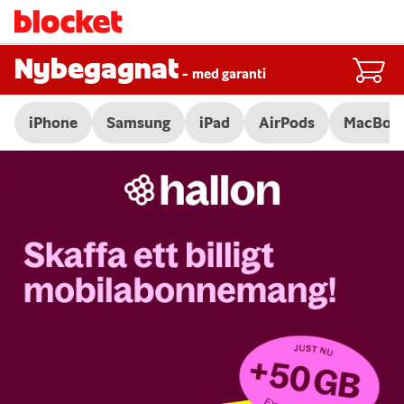
Nybegagnat
-
med garanti
iPhone
Samsung
iPad
AirPods
MacBoo
Slide 1 of 3