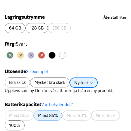
Lagringsutrymme
Återställ filter
64 GB
128 GB
256 GB
Färg
:
Svart
Utseende
Se exempel
Bra skick
Mycket bra skick
Nyskick
Upplevs som ny. Den är svår att urskilja från en ny produkt.
Batterikapacitet
Vad betyder det?
Minst 80%
Minst 85%
Minst 90%
Minst 95%
100%