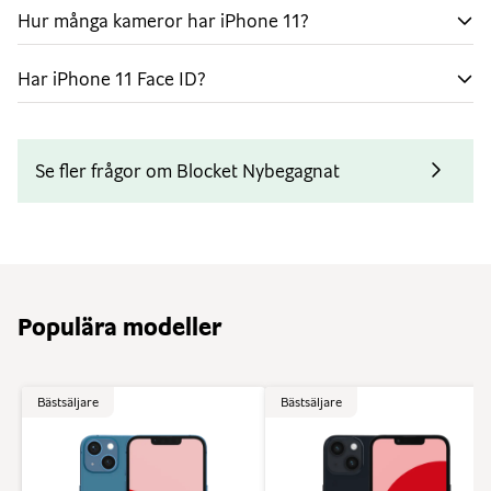
Ladda trådlöst
Hur många kameror har iPhone 11?
Glöm alla sladdar med den nya QI-tekniken som låter
dig ladda telefonen trådlöst.
Har iPhone 11 Face ID?
Se fler frågor om Blocket Nybegagnat
Populära modeller
Bästsäljare
Bästsäljare