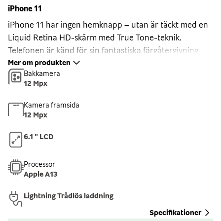
iPhone 11
iPhone 11 har ingen hemknapp – utan är täckt med en
Liquid Retina HD-skärm med True Tone-teknik.
Telefonen är känd för sin fantastiska färgåtergivning
och ljusstyrka. Kamerorna tillsammans med HD-
Mer om produkten
Bakkamera
skärmen ger dig ett proffsigt resultat på alla dina bilder
12 Mpx
i ultravidvinkelsobjektiv.
Face ID
Kamera framsida
12 Mpx
Med Face ID behöver du endast titta på din telefon för
att låsa upp den. Detta kan du även kombinera med
6.1 " LCD
applikationer som använder Face ID som lösenord –
tryggaste tekniken för identifiering och dessutom så
Processor
enkelt. iPhone 11 är nu 30% snabbare, fungerar på
Apple A13
längre håll och från fler vinklar än hos tidigare iPhone-
Lightning Trådlös laddning
modeller.
Kamerorna
Specifikationer