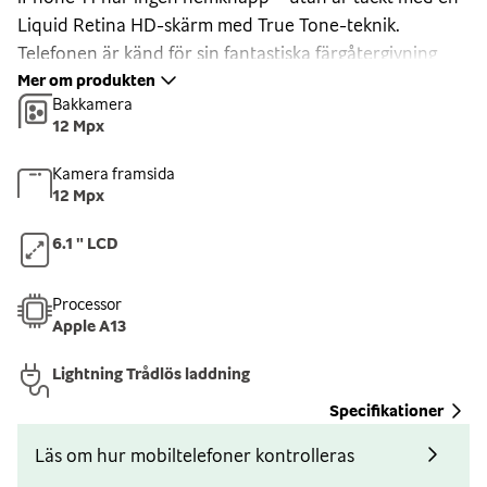
Liquid Retina HD-skärm med True Tone-teknik.
Telefonen är känd för sin fantastiska färgåtergivning
och ljusstyrka. Kamerorna tillsammans med HD-
Mer om produkten
Bakkamera
skärmen ger dig ett proffsigt resultat på alla dina bilder
12 Mpx
i ultravidvinkelsobjektiv.
Face ID
Kamera framsida
12 Mpx
Med Face ID behöver du endast titta på din telefon för
att låsa upp den. Detta kan du även kombinera med
6.1 " LCD
applikationer som använder Face ID som lösenord –
tryggaste tekniken för identifiering och dessutom så
Processor
enkelt. iPhone 11 är nu 30% snabbare, fungerar på
Apple A13
längre håll och från fler vinklar än hos tidigare iPhone-
Lightning Trådlös laddning
modeller.
Kamerorna
Specifikationer
Med sin 12 MP dubbelkamera kan du räkna med
Läs om hur mobiltelefoner kontrolleras
kvalitet ut i fingerspetsarna. iPhone 11 ger dig en unik