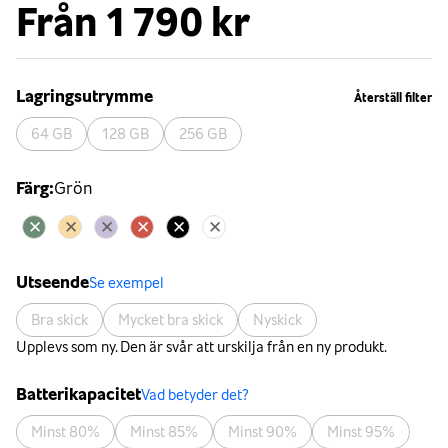
Från
1 790 kr
Lagringsutrymme
Återställ filter
64 GB
128 GB
256 GB
Färg
:
Grön
Utseende
Se exempel
Bra skick
Mycket bra skick
Nyskick
Upplevs som ny. Den är svår att urskilja från en ny produkt.
Batterikapacitet
Vad betyder det?
Minst 80%
Minst 85%
Minst 90%
Minst 95%