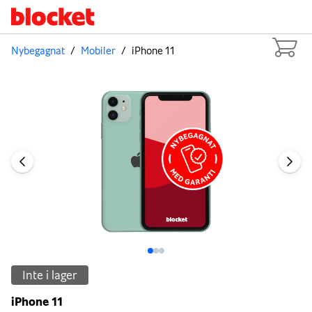
Nybegagnat
/
Mobiler
/
iPhone 11
Bild 1 av 3
Inte i lager
iPhone 11