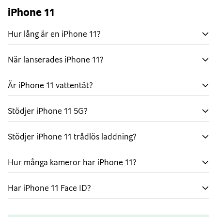
vidvinkel och ett teleobjektiv som fånga upp fyra gånger
iPhone 11
mer av det du ser. Tack vare den nya funktionen
”Nattläge” kommer du även ha skarpt resultat i mörk
Hur lång är en iPhone 11?
omgivning. Nytt är också att du nu kan spela in videos i
4K med Dolby Vision. Detta är den högsta kvalitén
När lanserades iPhone 11?
någonsin i en smartphone.
Är iPhone 11 vattentät?
Hastighet före allt
Är du en frekvent mobilanvändare? Då är iPhone 11 det
Stödjer iPhone 11 5G?
perfekta valet för dig! Den är ännu snabbare än tidigare
modeller och arbetar så energieffektivt som möjligt så
Stödjer iPhone 11 trådlös laddning?
att batteriet håller lägre. Det betyder att den här
telefonen alltid garanterar dig hög prestanda för
Hur många kameror har iPhone 11?
krävande funktioner och spel. För hastigheten står ett
A13 Bionic-chip.
Har iPhone 11 Face ID?
Ladda trådlöst
Glöm alla sladdar med den nya QI-tekniken som låter