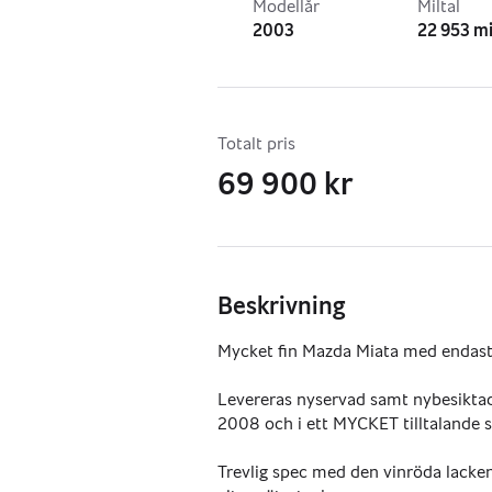
Modellår
Miltal
2003
22 953 mi
Totalt pris
69 900 kr
Beskrivning
Mycket fin Mazda Miata med endast 
Levereras nyservad samt nybesiktad,
2008 och i ett MYCKET tilltalande s
Trevlig spec med den vinröda lacken 