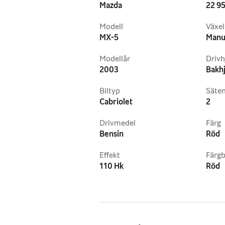
Mazda
22 95
Modell
Växel
MX-5
Manu
Modellår
Drivh
2003
Bakhj
Biltyp
Säte
Cabriolet
2
Drivmedel
Färg
Bensin
Röd
Effekt
Färgb
110 Hk
Röd