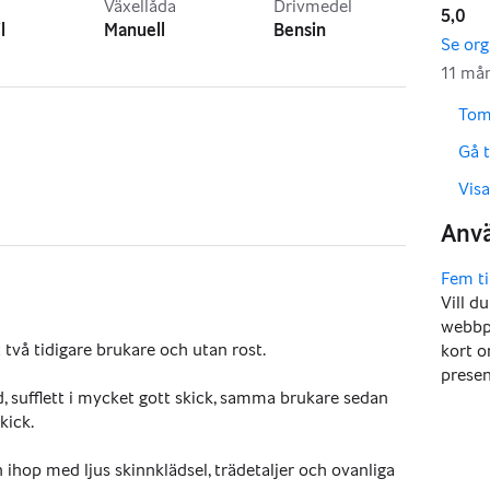
Växellåda
Drivmedel
5,0
l
Manuell
Bensin
,
,
Tom
,
Gå t
,
Vis
Vill d
webbpl
två tidigare brukare och utan rost.
kort o
presen
 sufflett i mycket gott skick, samma brukare sedan 
kick.
ihop med ljus skinnklädsel, trädetaljer och ovanliga 