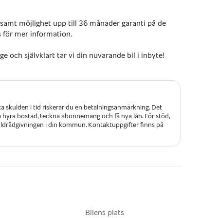
samt möjlighet upp till 36 månader garanti på de 
s för mer information.
e och självklart tar vi din nuvarande bil i inbyte!
ommer på samtliga fordon.
ka skulden i tid riskerar du en betalningsanmärkning. Det
 få hyra bostad, teckna abonnemang och få nya lån. För stöd,
kuldrådgivningen i din kommun. Kontaktuppgifter finns på
l
Bilens plats