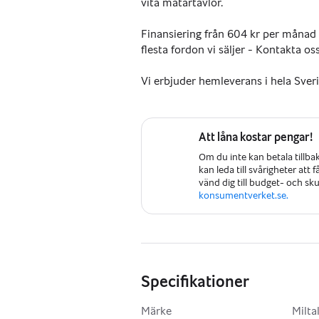
vita mätartavlor.
Finansiering från 604 kr per månad 
flesta fordon vi säljer - Kontakta os
Vi erbjuder hemleverans i hela Sverig
OBS! - Endast tidsbokade visningar.
Att låna kostar pengar!
Registreringsavgift om 495 kr tillk
Om du inte kan betala tillba
kan leda till svårigheter att
Välkomna!
vänd dig till budget- och s
konsumentverket.se.
Specifikationer
Märke
Milta