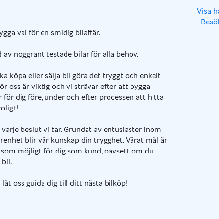
,
Visa h
Besö
,
,
gga val för en smidig bilaffär.
 av noggrant testade bilar för alla behov.
ka köpa eller sälja bil göra det tryggt och enkelt
ör oss är viktig och vi strävar efter att bygga
är för dig före, under och efter processen att hitta
oligt!
 varje beslut vi tar. Grundat av entusiaster inom
renhet blir vår kunskap din trygghet. Vårat mål är
t som möjligt för dig som kund, oavsett om du
bil.
åt oss guida dig till ditt nästa bilköp!