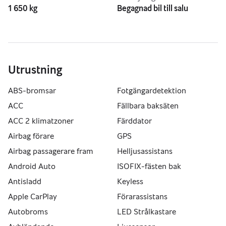
1 650 kg
Begagnad bil till salu
Utrustning
ABS-bromsar
Fotgängardetektion
ACC
Fällbara baksäten
ACC 2 klimatzoner
Färddator
Airbag förare
GPS
Airbag passagerare fram
Helljusassistans
Android Auto
ISOFIX-fästen bak
Antisladd
Keyless
Apple CarPlay
Förarassistans
Autobroms
LED Strålkastare