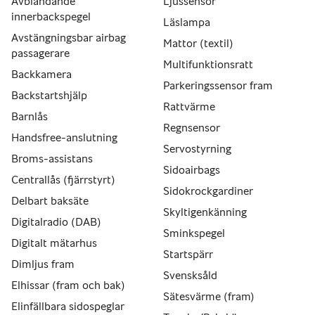
Avbländande
Ljussensor
innerbackspegel
Läslampa
Avstängningsbar airbag
Mattor (textil)
passagerare
Multifunktionsratt
Backkamera
Parkeringssensor fram
Backstartshjälp
Rattvärme
Barnlås
Regnsensor
Handsfree-anslutning
Servostyrning
Broms-assistans
Sidoairbags
Centrallås (fjärrstyrt)
Sidokrockgardiner
Delbart baksäte
Skyltigenkänning
Digitalradio (DAB)
Sminkspegel
Digitalt mätarhus
Startspärr
Dimljus fram
Svensksåld
Elhissar (fram och bak)
Sätesvärme (fram)
Elinfällbara sidospeglar