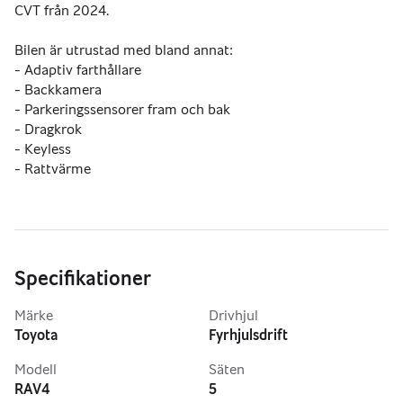
CVT från 2024.
Bilen är utrustad med bland annat:
- Adaptiv farthållare
- Backkamera
- Parkeringssensorer fram och bak
- Dragkrok
- Keyless
- Rattvärme
Övrig information
Nästa besiktning senast: 2027-05-31
Blandad förbrukning 5,6l/100km
Specifikationer
Available for export. VAT deductible. Net price: 295 920 kr.
Märke
Drivhjul
Toyota
Fyrhjulsdrift
Modell
Säten
RAV4
5