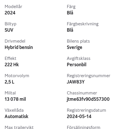
Modellår
Färg
2024
Blå
Biltyp
Färgbeskrivning
SUV
Blå
Drivmedel
Bilens plats
Hybrid bensin
Sverige
Effekt
Avgiftsklass
222 Hk
Personbil
Motorvolym
Registreringsnummer
2,5 L
JAW83Y
Miltal
Chassinummer
13 078 mil
jtme63fv90d557300
Växellåda
Registreringsdatum
Automatisk
2024-05-14
Max trailervikt
Försäljningsform