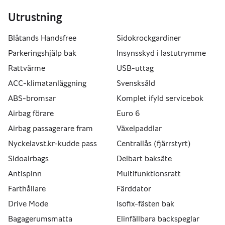
Utrustning
Blåtands Handsfree
Sidokrockgardiner
Parkeringshjälp bak
Insynsskyd i lastutrymme
Rattvärme
USB-uttag
ACC-klimatanläggning
Svensksåld
ABS-bromsar
Komplet ifyld servicebok
Airbag förare
Euro 6
Airbag passagerare fram
Växelpaddlar
Nyckelavst.kr-kudde pass
Centrallås (fjärrstyrt)
Sidoairbags
Delbart baksäte
Antispinn
Multifunktionsratt
Farthållare
Färddator
Drive Mode
Isofix-fästen bak
Bagagerumsmatta
Elinfällbara backspeglar