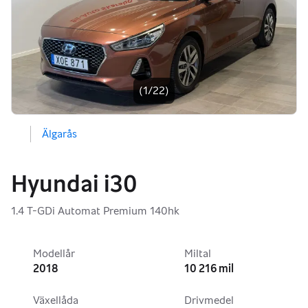
Bildgalleri
(1/22)
Älgarås
Hyundai i30
1.4 T-GDi Automat Premium 140hk
Modellår
Miltal
2018
10 216 mil
Växellåda
Drivmedel