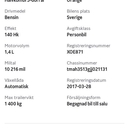
Halvkombi 5-dörrar
Orange
Drivmedel
Bilens plats
Bensin
Sverige
Effekt
Avgiftsklass
140 Hk
Personbil
Motorvolym
Registreringsnummer
1,4 L
XOE871
Miltal
Chassinummer
10 216 mil
tmah3513gjj021131
Växellåda
Registreringsdatum
Automatisk
2017-03-28
Max trailervikt
Försäljningsform
1 400 kg
Begagnad bil till salu