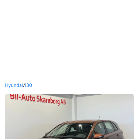
Du är här
Hyundai
/
i30