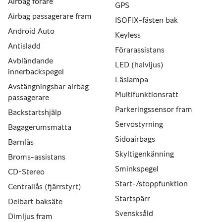
Airbag förare
GPS
Airbag passagerare fram
ISOFIX-fästen bak
Android Auto
Keyless
Antisladd
Förarassistans
Avbländande
LED (halvljus)
innerbackspegel
Läslampa
Avstängningsbar airbag
Multifunktionsratt
passagerare
Parkeringssensor fram
Backstartshjälp
Servostyrning
Bagagerumsmatta
Sidoairbags
Barnlås
Skyltigenkänning
Broms-assistans
Sminkspegel
CD-Stereo
Start-/stoppfunktion
Centrallås (fjärrstyrt)
Startspärr
Delbart baksäte
Svensksåld
Dimljus fram