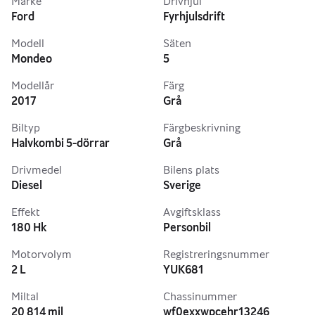
Märke
Drivhjul
Ford
Fyrhjulsdrift
Modell
Säten
Mondeo
5
Modellår
Färg
2017
Grå
Biltyp
Färgbeskrivning
Halvkombi 5-dörrar
Grå
Drivmedel
Bilens plats
Diesel
Sverige
Effekt
Avgiftsklass
180 Hk
Personbil
Motorvolym
Registreringsnummer
2 L
YUK681
Miltal
Chassinummer
20 814 mil
wf0exxwpcehr13246