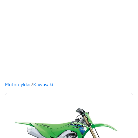
Du är här
Motorcyklar
/
Kawasaki