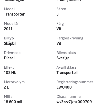
Modell
Säten
Transporter
3
Modellår
Färg
2011
Vit
Biltyp
Färgbeskrivning
Skåpbil
Vit
Drivmedel
Bilens plats
Diesel
Sverige
Effekt
Avgiftsklass
102 Hk
Transportbil
Motorvolym
Registreringsnummer
2 L
LWU400
Miltal
Chassinummer
18 600 mil
wv3zzz7jzbx000709