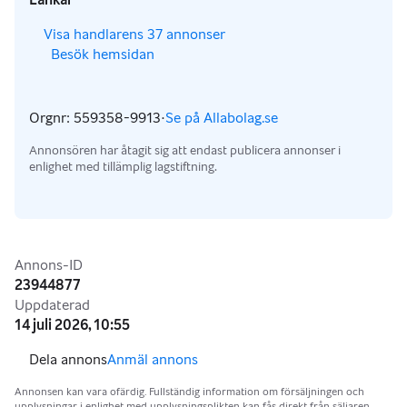
,
Visa handlarens 37 annonser
Besök hemsidan
,
,
Orgnr: 559358-9913
·
Se på Allabolag.se
,
Annonsören har åtagit sig att endast publicera annonser i
enlighet med tillämplig lagstiftning.
Annonsinformation
Annons-ID
23944877
Uppdaterad
14 juli 2026, 10:55
Anmäl annons
Annonsen kan vara ofärdig. Fullständig information om försäljningen och
upplysningar i enlighet med upplysningsplikten kan fås direkt från säljaren.