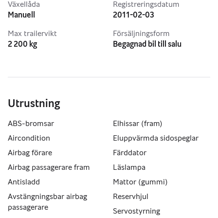
Växellåda
Registreringsdatum
Manuell
2011-02-03
Max trailervikt
Försäljningsform
2 200 kg
Begagnad bil till salu
Utrustning
ABS-bromsar
Elhissar (fram)
Aircondition
Eluppvärmda sidospeglar
Airbag förare
Färddator
Airbag passagerare fram
Läslampa
Antisladd
Mattor (gummi)
Avstängningsbar airbag
Reservhjul
passagerare
Servostyrning